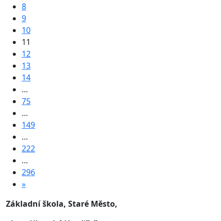
8
9
10
11
12
13
14
…
75
…
149
…
222
…
296
»
Základní škola, Staré Město,