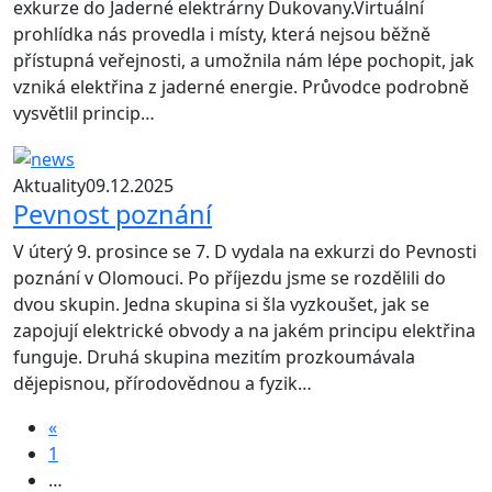
exkurze do Jaderné elektrárny Dukovany.Virtuální
prohlídka nás provedla i místy, která nejsou běžně
přístupná veřejnosti, a umožnila nám lépe pochopit, jak
vzniká elektřina z jaderné energie. Průvodce podrobně
vysvětlil princip…
Aktuality
09.12.2025
Pevnost poznání
V úterý 9. prosince se 7. D vydala na exkurzi do Pevnosti
poznání v Olomouci. Po příjezdu jsme se rozdělili do
dvou skupin. Jedna skupina si šla vyzkoušet, jak se
zapojují elektrické obvody a na jakém principu elektřina
funguje. Druhá skupina mezitím prozkoumávala
dějepisnou, přírodovědnou a fyzik…
«
1
…