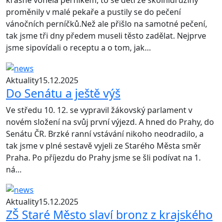
krásně voněla perníkem, to se děti ze školnídružiny
proměnily v malé pekaře a pustily se do pečení
vánočních perníčků.Než ale přišlo na samotné pečení,
tak jsme tři dny předem museli těsto zadělat. Nejprve
jsme sipovídali o receptu a o tom, jak…
Aktuality
15.12.2025
Do Senátu a ještě výš
Ve středu 10. 12. se vypravil žákovský parlament v
novém složení na svůj první výjezd. A hned do Prahy, do
Senátu ČR. Brzké ranní vstávání nikoho neodradilo, a
tak jsme v plné sestavě vyjeli ze Starého Města směr
Praha. Po příjezdu do Prahy jsme se šli podívat na 1.
ná…
Aktuality
15.12.2025
ZŠ Staré Město slaví bronz z krajského