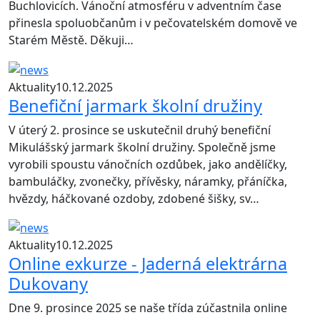
Buchlovicích. Vánoční atmosféru v adventním čase
přinesla spoluobčanům i v pečovatelském domově ve
Starém Městě. Děkuji…
Aktuality
10.12.2025
Benefiční jarmark školní družiny
V úterý 2. prosince se uskutečnil druhý benefiční
Mikulášský jarmark školní družiny. Společně jsme
vyrobili spoustu vánočních ozdůbek, jako andělíčky,
bambuláčky, zvonečky, přívěsky, náramky, přáníčka,
hvězdy, háčkované ozdoby, zdobené šišky, sv…
Aktuality
10.12.2025
Online exkurze - Jaderná elektrárna
Dukovany
Dne 9. prosince 2025 se naše třída zúčastnila online