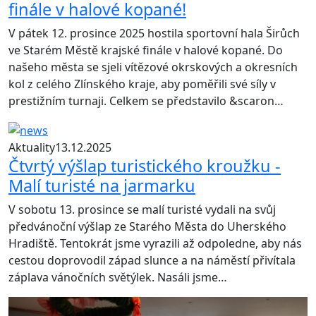
finále v halové kopané!
V pátek 12. prosince 2025 hostila sportovní hala Širůch
ve Starém Městě krajské finále v halové kopané. Do
našeho města se sjeli vítězové okrskových a okresních
kol z celého Zlínského kraje, aby poměřili své síly v
prestižním turnaji. Celkem se představilo &scaron…
Aktuality
13.12.2025
Čtvrtý výšlap turistického kroužku -
Malí turisté na jarmarku
V sobotu 13. prosince se malí turisté vydali na svůj
předvánoční výšlap ze Starého Města do Uherského
Hradiště. Tentokrát jsme vyrazili až odpoledne, aby nás
cestou doprovodil západ slunce a na náměstí přivítala
záplava vánočních světýlek. Nasáli jsme…