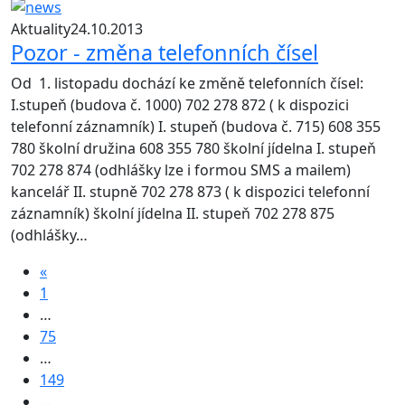
Aktuality
24.10.2013
Pozor - změna telefonních čísel
Od 1. listopadu dochází ke změně telefonních čísel:
I.stupeň (budova č. 1000) 702 278 872 ( k dispozici
telefonní záznamník) I. stupeň (budova č. 715) 608 355
780 školní družina 608 355 780 školní jídelna I. stupeň
702 278 874 (odhlášky lze i formou SMS a mailem)
kancelář II. stupně 702 278 873 ( k dispozici telefonní
záznamník) školní jídelna II. stupeň 702 278 875
(odhlášky…
«
1
…
75
…
149
…