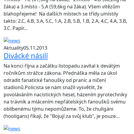
žáka) a 3.místo - 5.A (59,6kg na žáka). Všem vítězům
blahopřejeme! Na dalších místech se třídy umístily
takto: 2.C, 4.B, 3.A, 5.C, 1.A, 2.B, 5.B, 1.B, 2.A, 4.C, 4.A, 3.B,
3.C. Papír…
Aktuality
05.11.2013
Divácké násilí
Na konci října a začátku listopadu zavítal k devátým
ročníkům strážce zákona. Přednáška měla za úkol
odradit fanatické fanoušky od pranic a ničení
stadionů.Policista se nám snažil vysvětlit, že
povoláváním nacistických hesel, házením pyrotechniky
na trávník a mlácením nepřátelských fanoušků svému
oblíbenému týmu nepomůžeme. To, že chuligáni
(hooligans) říkají, že "Bojují za svůj klub", je pouze…