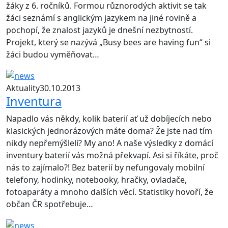
žáky z 6. ročníků. Formou různorodých aktivit se tak
žáci seznámí s anglickým jazykem na jiné rovině a
pochopí, že znalost jazyků je dnešní nezbytností.
Projekt, který se nazývá „Busy bees are having fun“ si
žáci budou vyměňovat…
Aktuality
30.10.2013
Inventura
Napadlo vás někdy, kolik baterií ať už dobíjecích nebo
klasických jednorázových máte doma? Že jste nad tím
nikdy nepřemýšleli? My ano! A naše výsledky z domácí
inventury baterií vás možná překvapí. Asi si říkáte, proč
nás to zajímalo?! Bez baterií by nefungovaly mobilní
telefony, hodinky, notebooky, hračky, ovladače,
fotoaparáty a mnoho dalších věcí. Statistiky hovoří, že
občan ČR spotřebuje…