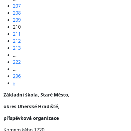
207
208
209
210
211
212
213
…
222
…
296
»
Základní škola, Staré Město,
okres Uherské Hradiště,
příspěvková organizace
Komenského 1720