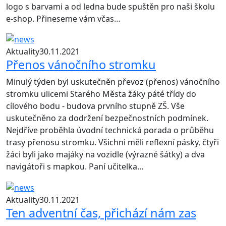
logo s barvami a od ledna bude spuštěn pro naši školu
e-shop. Přineseme vám včas…
Aktuality
30.11.2021
Přenos vánočního stromku
Minulý týden byl uskutečněn převoz (přenos) vánočního
stromku ulicemi Starého Města žáky páté třídy do
cílového bodu - budova prvního stupně ZŠ. Vše
uskutečněno za dodržení bezpečnostních podmínek.
Nejdříve proběhla úvodní technická porada o průběhu
trasy přenosu stromku. Všichni měli reflexní pásky, čtyři
žáci byli jako majáky na vozidle (výrazné šátky) a dva
navigátoři s mapkou. Paní učitelka…
Aktuality
30.11.2021
Ten adventní čas, přichází nám zas