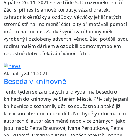
V pátek 26. 11. 2021 se ve třídě 5. D rozvonělo jehličí.
Žáci si přinesli slámové korpusy, vázací drátek,
zahradnické nůžky a ozdůbky. Větvičky jehličnatých
stromů stříhali na menší části a ty přimotávali pomocí
drátku na korpus. Za dvě vyučovací hodiny měli
vyrobený i ozdobený adventní věnec. Žáci potěšili svou
rodinu malým dárkem a ozdobili domov symbolem
radostné doby očekávání vánočních…
Aktuality
24.11.2021
Beseda v knihovně
Tento týden se žáci pátých tříd vydali na besedu o
knihách do knihovny ve Starém Městě. Přivítaly je paní
knihovnice a seznámily děti se současnou a také již
klasickou literaturou pro děti. Nechyběly informace o
autorech či autorkách méně nebo více známých, jako
jsou např.: Petra Braunová, Ivana Peroutková, Petra
Soukupová, David Walliams, Vojtěch Steklač, Joanne