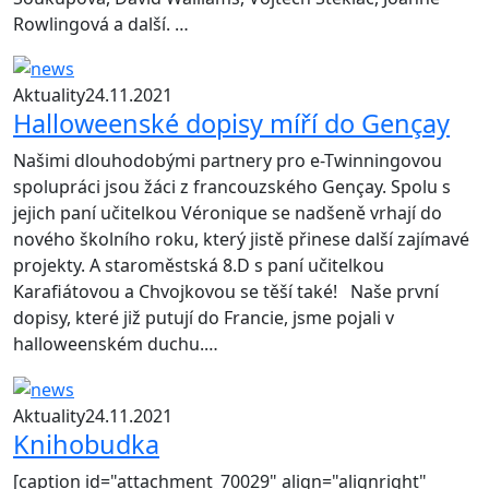
Rowlingová a další. …
Aktuality
24.11.2021
Halloweenské dopisy míří do Gençay
Našimi dlouhodobými partnery pro e-Twinningovou
spolupráci jsou žáci z francouzského Gençay. Spolu s
jejich paní učitelkou Véronique se nadšeně vrhají do
nového školního roku, který jistě přinese další zajímavé
projekty. A staroměstská 8.D s paní učitelkou
Karafiátovou a Chvojkovou se těší také! Naše první
dopisy, které již putují do Francie, jsme pojali v
halloweenském duchu.…
Aktuality
24.11.2021
Knihobudka
[caption id="attachment_70029" align="alignright"