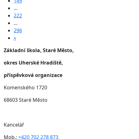
149
…
222
…
296
»
Základní škola, Staré Město,
okres Uherské Hradiště,
příspěvková organizace
Komenského 1720
68603 Staré Město
Kancelář
Mob.:
+420 702 278 873