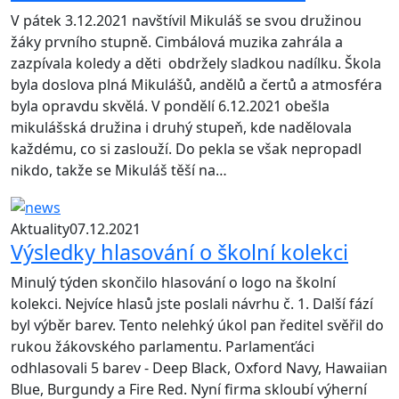
V pátek 3.12.2021 navštívil Mikuláš se svou družinou
žáky prvního stupně. Cimbálová muzika zahrála a
zazpívala koledy a děti obdržely sladkou nadílku. Škola
byla doslova plná Mikulášů, andělů a čertů a atmosféra
byla opravdu skvělá. V pondělí 6.12.2021 obešla
mikulášská družina i druhý stupeň, kde nadělovala
každému, co si zaslouží. Do pekla se však nepropadl
nikdo, takže se Mikuláš těší na…
Aktuality
07.12.2021
Výsledky hlasování o školní kolekci
Minulý týden skončilo hlasování o logo na školní
kolekci. Nejvíce hlasů jste poslali návrhu č. 1. Další fází
byl výběr barev. Tento nelehký úkol pan ředitel svěřil do
rukou žákovského parlamentu. Parlamenťáci
odhlasovali 5 barev - Deep Black, Oxford Navy, Hawaiian
Blue, Burgundy a Fire Red. Nyní firma skloubí výherní