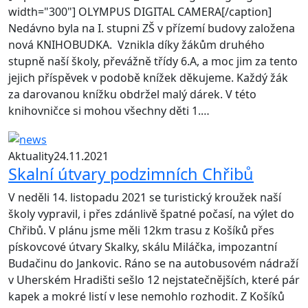
width="300"] OLYMPUS DIGITAL CAMERA[/caption]
Nedávno byla na I. stupni ZŠ v přízemí budovy založena
nová KNIHOBUDKA. Vznikla díky žákům druhého
stupně naší školy, převážně třídy 6.A, a moc jim za tento
jejich příspěvek v podobě knížek děkujeme. Každý žák
za darovanou knížku obdržel malý dárek. V této
knihovničce si mohou všechny děti 1.…
Aktuality
24.11.2021
Skalní útvary podzimních Chřibů
V neděli 14. listopadu 2021 se turistický kroužek naší
školy vypravil, i přes zdánlivě špatné počasí, na výlet do
Chřibů. V plánu jsme měli 12km trasu z Košíků přes
pískovcové útvary Skalky, skálu Miláčka, impozantní
Budačinu do Jankovic. Ráno se na autobusovém nádraží
v Uherském Hradišti sešlo 12 nejstatečnějších, které pár
kapek a mokré listí v lese nemohlo rozhodit. Z Košíků