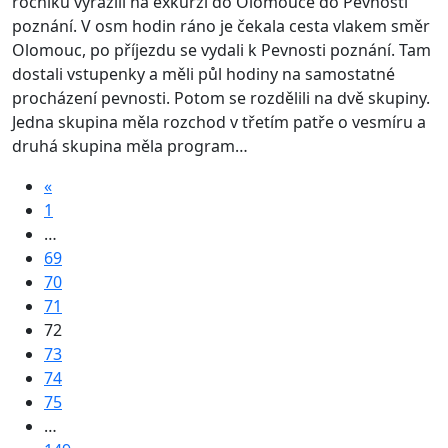
ročníku vyrazili na exkurzi do Olomouce do Pevnosti
poznání. V osm hodin ráno je čekala cesta vlakem směr
Olomouc, po příjezdu se vydali k Pevnosti poznání. Tam
dostali vstupenky a měli půl hodiny na samostatné
procházení pevnosti. Potom se rozdělili na dvě skupiny.
Jedna skupina měla rozchod v třetím patře o vesmíru a
druhá skupina měla program…
«
1
…
69
70
71
72
73
74
75
…