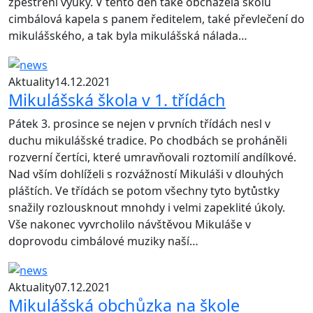
zpestření výuky. V tento den také obcházela školu
cimbálová kapela s panem ředitelem, také převlečení do
mikulášského, a tak byla mikulášská nálada…
Aktuality
14.12.2021
Mikulášská škola v 1. třídách
Pátek 3. prosince se nejen v prvních třídách nesl v
duchu mikulášské tradice. Po chodbách se proháněli
rozverní čertíci, které umravňovali roztomilí andílkové.
Nad vším dohlíželi s rozvážností Mikuláši v dlouhých
pláštích. Ve třídách se potom všechny tyto bytůstky
snažily rozlousknout mnohdy i velmi zapeklité úkoly.
Vše nakonec vyvrcholilo návštěvou Mikuláše v
doprovodu cimbálové muziky naší…
Aktuality
07.12.2021
Mikulášská obchůzka na škole