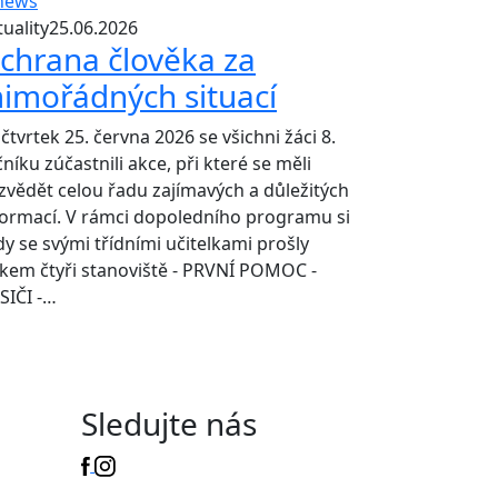
uality
25.06.2026
chrana člověka za
imořádných situací
čtvrtek 25. června 2026 se všichni žáci 8.
níku zúčastnili akce, při které se měli
zvědět celou řadu zajímavých a důležitých
formací. V rámci dopoledního programu si
dy se svými třídními učitelkami prošly
lkem čtyři stanoviště - PRVNÍ POMOC -
SIČI -…
Sledujte nás