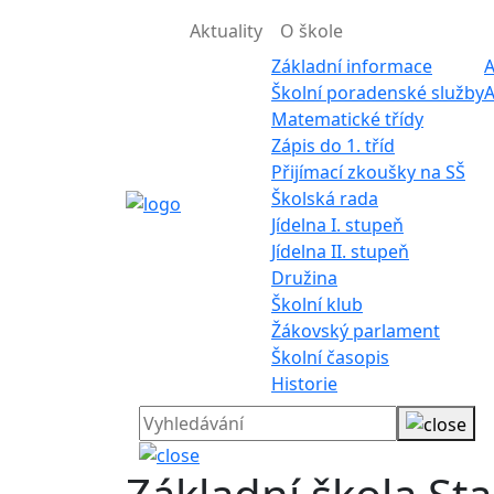
Aktuality
O škole
Základní informace
A
Školní poradenské služby
A
Matematické třídy
Zápis do 1. tříd
Přijímací zkoušky na SŠ
Školská rada
Jídelna I. stupeň
Jídelna II. stupeň
Družina
Školní klub
Žákovský parlament
Školní časopis
Historie