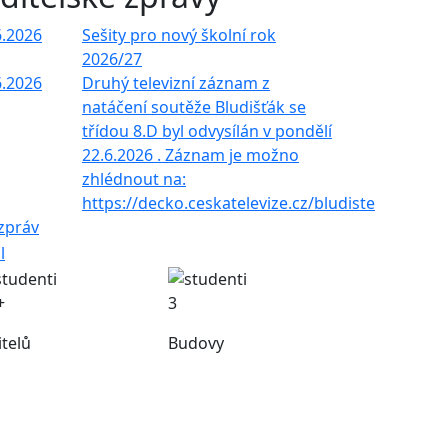
6.2026
Sešity pro nový školní rok
2026/27
6.2026
Druhý televizní záznam z
natáčení soutěže Bludišťák se
třídou 8.D byl odvysílán v pondělí
22.6.2026 . Záznam je možno
zhlédnout na:
https://decko.ceskatelevize.cz/bludiste
 zpráv
+
3
itelů
Budovy