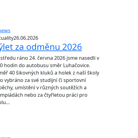
uality
26.06.2026
ýlet za odměnu 2026
 středu ráno 24. června 2026 jsme nasedli v
00 hodin do autobusu směr Luhačovice.
měř 40 šikovných kluků a holek z naší školy
lo vybráno za své studijní či sportovní
pěchy, umístění v různých soutěžích a
ympiádách nebo za čtyřletou práci pro
olu…