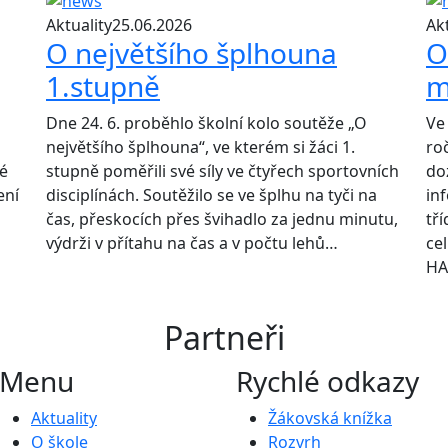
Aktuality
25.06.2026
Akt
O největšího šplhouna
O
1.stupně
m
Dne 24. 6. proběhlo školní kolo soutěže „O
Ve 
největšího šplhouna“, ve kterém si žáci 1.
roč
dé
stupně poměřili své síly ve čtyřech sportovních
do
ení
disciplínách. Soutěžilo se ve šplhu na tyči na
in
čas, přeskocích přes švihadlo za jednu minutu,
tří
výdrži v přítahu na čas a v počtu lehů…
ce
HA
Partneři
Menu
Rychlé odkazy
Aktuality
Žákovská knížka
O škole
Rozvrh