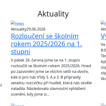
Aktuality
Aktuality
29.06.2026
Akt
Rozloučení se školním
V
rokem 2025/2026 na 1.
Ve
stupni
8:
Té
V pátek 26. června jsme se na 1. stupni
by
rozloučili se školním rokem 2025/2026. Hned
ús
po zazvonění jsme se všichni sešli na dvoře,
ol
kde si pro nás třídy 3. A a 3. B připravily
šk
veselou rozcvičku při hudbě, která nás skvěle
í
naladila. Následovalo slavnostní vyhlášení
ocenění, kdy jsme si…