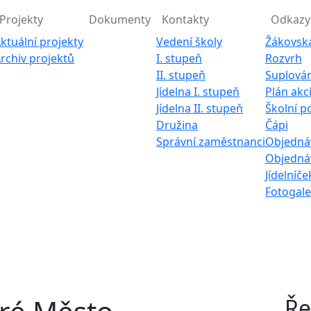
Projekty
Dokumenty
Kontakty
Odkazy
ktuální projekty
Vedení školy
Žákovsk
rchiv projektů
I. stupeň
Rozvrh
II. stupeň
Suplován
Jídelna I. stupeň
Plán akc
Jídelna II. stupeň
Školní p
Družina
Čápi
Správní zaměstnanci
Objednáv
Objednáv
Jídelníče
Fotogale
Ře