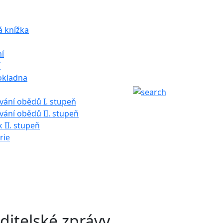
á knížka
í
í
okladna
ání obědů I. stupeň
ání obědů II. stupeň
k II. stupeň
rie
ditelské zprávy