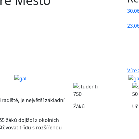
aré Město
30.0
23.0
Více
750+
50
adiště, je největší základní
Žáků
Uč
65 žáků dojíždí z okolních
štěvovat třídu s rozšířenou