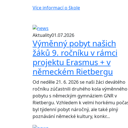
Více informací o škole
Aktuality
01.07.2026
Výměnný pobyt našich
žáků 9. ročníku v rámci
projektu Erasmus + v
německém Rietbergu
Od neděle 21. 6. 2026 se naši žáci devátého
ročníku zúčastnili druhého kola výměnného
pobytu s německým gymnáziem GNR v
Rietbergu. Vzhledem k velmi horkému počas
byl týdenní pobyt náročný, ale také plný
poznávání německé kultury, konkr…