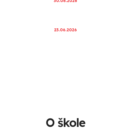
30.06.2026
Sešity pro nový školní rok 2026/27
23.06.2026
Druhý televizní záznam z natáčení soutěže Bludišťák se
třídou 8.D byl odvysílán v pondělí 22.6.2026 . Záznam je
možno zhlédnout na:
https://decko.ceskatelevize.cz/bludiste
Více zpráv
O škole