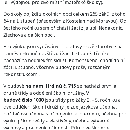
je i výdejnou pro dvě místní mateřské školky).
Do školy dojíždí z okolních obcí celkem 265 žáků, z toho
64 na I. stupeň (především z Kostelan nad Moravou). Od
šestého ročníku sem přichází i žáci z Jalubí, Nedakonic,
Zlechova a dalších obcí.
Pro výuku jsou využívány tři budovy – dvě starobylé na
náměstí Hrdinů navštěvují žáci I. stupně. Třetí se
nachází na nedalekém sídlišti Komenského, chodí do ní
žáci II. stupně. Všechny budovy prošly rozsáhlými
rekonstrukcemi.
V budově
na nám. Hrdinů č. 715
se nachází první a
druhé třídy a oddělení školní družiny. V
budově číslo 1000
jsou třídy pro žáky 2. – 5. ročníku a
dvě oddělení školní družiny. Je zde jazyková učebna,
počítačová učebna s připojením k internetu, učebna pro
výuku přírodovědy a vlastivědy, učebna výtvarné
výchovy a pracovních činností. Přímo ve škole se