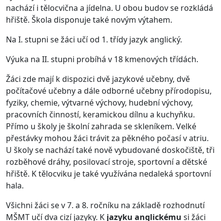
nachází i tělocvična a jídelna. U obou budov se rozkládá
hřiště. Škola disponuje také novým výtahem.
Na I. stupni se žáci učí od 1. třídy jazyk anglický.
Výuka na II. stupni probíhá v 18 kmenových třídách.
Žáci zde mají k dispozici dvě jazykové učebny, dvě
počítačové učebny a dále odborné učebny přírodopisu,
fyziky, chemie, výtvarné výchovy, hudební výchovy,
pracovních činností, keramickou dílnu a kuchyňku.
Přímo u školy je školní zahrada se skleníkem. Velké
přestávky mohou žáci trávit za pěkného počasí v atriu.
U školy se nachází také nově vybudované doskočiště, tři
rozběhové dráhy, posilovací stroje, sportovní a dětské
hřiště. K tělocviku je také využívána nedaleká sportovní
hala.
Všichni žáci se v 7. a 8. ročníku na základě rozhodnutí
MŠMT učí dva cizí jazyky. K
jazyku anglickému
si žáci