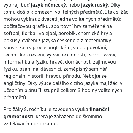
vybírají buď
jazyk německý
, nebo
jazyk ruský
. Díky
tomu došlo k omezení volitelných předmětů. I tak si žáci
mohou vybírat z dvaceti jedna volitelných předmětů:
počítačovou grafiku, sportovní hry zaměřené na
softbal, florbal, volejbal, aerobik, chemické hry a
pokusy, cvičení z jazyka českého a z matematiky,
konverzaci v jazyce anglickém, volbu povolání,
technické kreslení, výtvarné činnosti, tvorbu www,
informatiku a fyziku hravě, domácnost, zajímovou
fyziku, psaní na klávesnici, zeměpisný seminář,
regionální historii, hravou přírodu, Nebojte se
angličtiny! Díky výuce dalšího cizího jazyka mají žáci v
učebním plánu II. stupně celkem 3 hodiny volitelných
předmětů.
Pro žáky 8. ročníku je zavedena výuka
finanční
gramotnosti
, která je zařazena do školního
vzdělávacího programu.