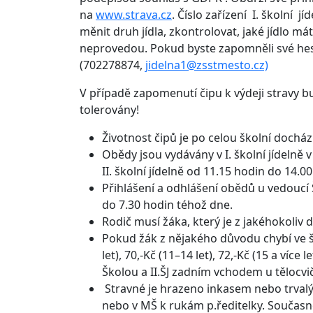
na
www.strava.cz
. Číslo zařízení I. školní 
měnit druh jídla, zkontrolovat, jaké jídlo 
neprovedou. Pokud byste zapomněli své heslo
(702278874,
jidelna1@zsstmesto.cz)
V případě zapomenutí čipu k výdeji stravy 
tolerovány!
Životnost čipů je po celou školní docház
Obědy jsou vydávány v I. školní jídelně 
II. školní jídelně od 11.15 hodin do 14.0
Přihlášení a odhlášení obědů u vedoucí
do 7.30 hodin téhož dne.
Rodič musí žáka, který je z jakéhokoliv 
Pokud žák z nějakého důvodu chybí ve š
let), 70,-Kč (11–14 let), 72,-Kč (15 a víc
Školou a II.ŠJ zadním vchodem u tělocvičn
Stravné je hrazeno inkasem nebo trvalý
nebo v MŠ k rukám p.ředitelky. Součas