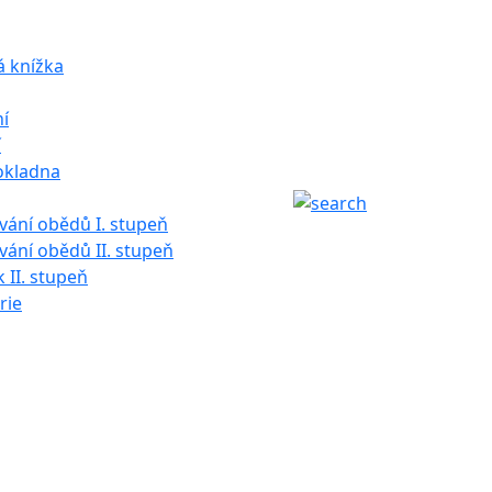
á knížka
í
í
okladna
ání obědů I. stupeň
ání obědů II. stupeň
k II. stupeň
rie