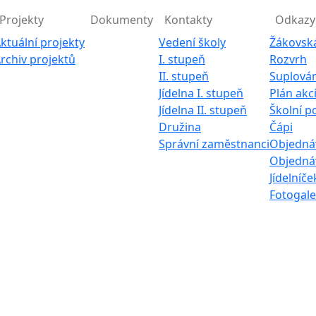
Projekty
Dokumenty
Kontakty
Odkazy
ktuální projekty
Vedení školy
Žákovsk
rchiv projektů
I. stupeň
Rozvrh
II. stupeň
Suplován
Jídelna I. stupeň
Plán akc
Jídelna II. stupeň
Školní p
Družina
Čápi
Správní zaměstnanci
Objednáv
Objednáv
Jídelníče
Fotogale