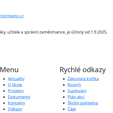
zsstmesto.cz
ky, učitele a správní zaměstnance, je účinný od 1.9.2025.
Menu
Rychlé odkazy
Aktuality
Žákovská knížka
O škole
Rozvrh
Projekty
Suplování
Dokumenty
Plán akcí
Kontakty
Školní pokladna
Odkazy
Čápi