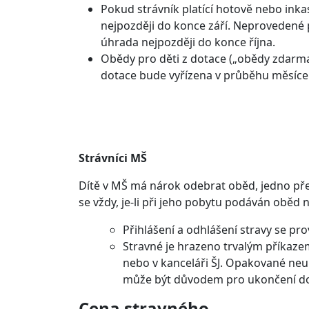
Pokud strávník platící hotově nebo ink
nejpozději do konce září. Neprovedené p
úhrada nejpozději do konce října.
Obědy pro děti z dotace („obědy zdarma“)
dotace bude vyřízena v průběhu měsíce 
Strávníci MŠ
Dítě v MŠ má nárok odebrat oběd, jedno před
se vždy, je-li při jeho pobytu podáván oběd
Přihlášení a odhlášení stravy se pr
Stravné je hrazeno trvalým příkaze
nebo v kanceláři ŠJ. Opakované ne
může být důvodem pro ukončení d
Cena stravného