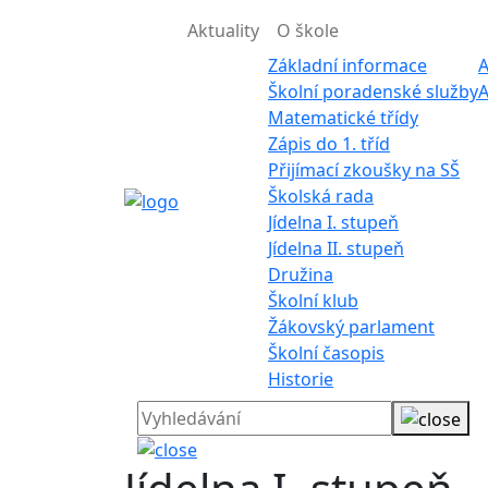
Aktuality
O škole
Základní informace
A
Školní poradenské služby
A
Matematické třídy
Zápis do 1. tříd
Přijímací zkoušky na SŠ
Školská rada
Jídelna I. stupeň
Jídelna II. stupeň
Družina
Školní klub
Žákovský parlament
Školní časopis
Historie