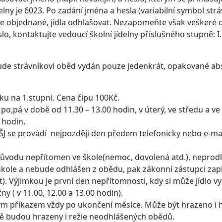
jídelny je 6023. Po zadání jména a hesla (variabilní symbol st
máte objednané, jídla odhlašovat. Nezapomeňte však veškeré 
, kontaktujte vedoucí školní jídelny příslušného stupně: I.
bude strávníkovi oběd vydán pouze jedenkrát, opakované abs
ku na 1.stupni. Cena čipu 100Kč.
v po,pá v době od 11.30 – 13.00 hodin, v úterý, ve středu a v
0 hodin.
 ŠJ se provádí nejpozději den předem telefonicky nebo e-ma
důvodu nepřítomen ve škole(nemoc, dovolená atd.), neprodleně
kole a nebude odhlášen z obědu, pak zákonní zástupci zapla
e let). Výjimkou je první den nepřítomnosti, kdy si může jídlo
y ( v 11.00, 12.00 a 13.00 hodin).
m příkazem vždy po ukončení měsíce. Může být hrazeno i ho
ně budou hrazeny i režie neodhlášených obědů.