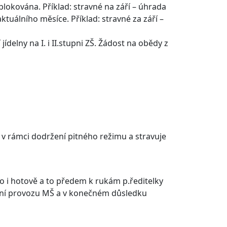
okována. Příklad: stravné na září – úhrada
uálního měsíce. Příklad: stravné za září –
delny na I. i II.stupni ZŠ. Žádost na obědy z
 v rámci dodržení pitného režimu a stravuje
 i hotově a to předem k rukám p.ředitelky
šení provozu MŠ a v konečném důsledku