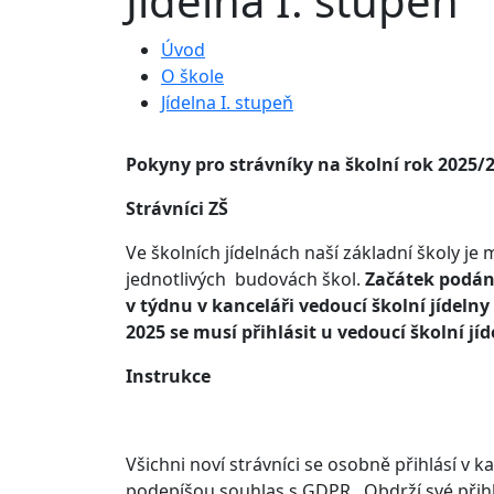
Jídelna I. stupeň
Úvod
O škole
Jídelna I. stupeň
Pokyny pro strávníky na školní rok 2025/
Strávníci ZŠ
Ve školních jídelnách naší základní školy 
jednotlivých budovách škol.
Začátek podání
v týdnu v kanceláři vedoucí školní jídelny
2025 se musí přihlásit u vedoucí školní jíd
Instrukce
Všichni noví strávníci se osobně přihlásí v 
podepíšou souhlas s GDPR . Obdrží své přihlaš