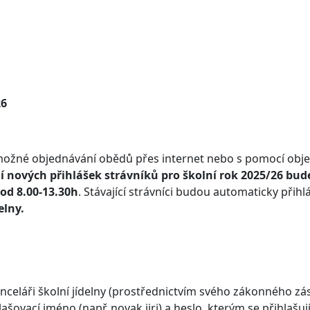
26
je možné objednávání obědů přes internet nebo s pomocí ob
 nových přihlášek strávníků pro školní rok 2025/26 bude
 od 8.00-13.30h
. Stávající strávníci budou automaticky přihl
elny.
kanceláři školní jídelny (prostřednictvím svého zákonného zá
ovací jméno (např. novak.jiri) a heslo, kterým se přihlašují 