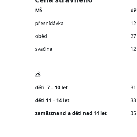
MŠ
dě
přesnídávka
12
oběd
27
svačina
12
ZŠ
děti 7 – 10 let
31
děti 11 – 14 let
33
zaměstnanci a děti nad 14 let
35