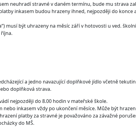
asem neuhradí stravné v daném termínu, bude mu strava zabl
latby inkasem budou hrazeny ihned, nejpozději do konce akt
 musí být uhrazeny na měsíc září v hotovosti u ved. školní jí
října.
cházející a jedno navazující doplňkové jídlo včetně tekutin
 nebo doplňková strava.
ovádí nejpozději do 8.00 hodin v mateřské škole.
m nebo inkasem vždy po ukončení měsíce. Může být hrazeno
uhrazení platby za stravné je považováno za závažné poru
ocházky do MŠ.