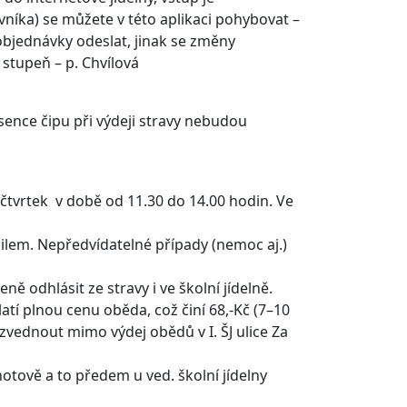
rávníka) se můžete v této aplikaci pohybovat –
objednávky odeslat, jinak se změny
 stupeň – p. Chvílová
ence čipu při výdeji stravy nebudou
e čtvrtek v době od 11.30 do 14.00 hodin. Ve
ilem. Nepředvídatelné případy (nemoc aj.)
 odhlásit ze stravy i ve školní jídelně.
tí plnou cenu oběda, což činí 68,-Kč (7–10
 vyzvednout mimo výdej obědů v I. ŠJ ulice Za
tově a to předem u ved. školní jídelny