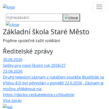
Základní škola Staré Město
Pojďme společně zažít vzdělání
Ředitelské zprávy
30.06.2026
Sešity pro nový školní rok 2026/27
23.06.2026
Druhý televizní záznam z natáčení soutěže Bludišťák se
třídou 8.D byl odvysílán v pondělí 22.6.2026 . Záznam je
možno zhlédnout na:
https://decko.ceskatelevize.cz/bludiste
Více zpráv