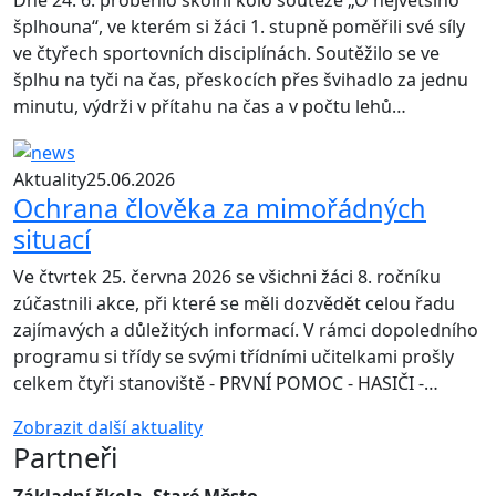
Dne 24. 6. proběhlo školní kolo soutěže „O největšího
šplhouna“, ve kterém si žáci 1. stupně poměřili své síly
ve čtyřech sportovních disciplínách. Soutěžilo se ve
šplhu na tyči na čas, přeskocích přes švihadlo za jednu
minutu, výdrži v přítahu na čas a v počtu lehů…
Aktuality
25.06.2026
Ochrana člověka za mimořádných
situací
Ve čtvrtek 25. června 2026 se všichni žáci 8. ročníku
zúčastnili akce, při které se měli dozvědět celou řadu
zajímavých a důležitých informací. V rámci dopoledního
programu si třídy se svými třídními učitelkami prošly
celkem čtyři stanoviště - PRVNÍ POMOC - HASIČI -…
Zobrazit další aktuality
Partneři