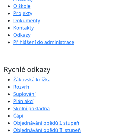
O škole
Projekty
Dokumenty
Kontakty
Odkazy
Přihlášení do administrace
Rychlé odkazy
Žákovská knížka
Rozvrh
Suplování
Plán akcí
Školní pokladna
Čápi
Objednávání obědů I. stupeň
Objednávání obědů II. stupeň