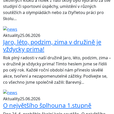
šikovných kluků a holek z naší školy bylo vybráno za své
studijní či sportovní úspěchy, umístění v různých
soutěžích a olympiádách nebo za čtyřletou práci pro
školu…
Aktuality
25.06.2026
Jaro, léto, podzim, zima v družině je
vždycky prima!
Rok plný radosti v naší družině Jaro, léto, podzim, zima –
v družině je vždycky prima! Tímto heslem jsme se řídili
po celý rok. Každé roční období nám přineslo skvělé
akce, tvoření a nezapomenutelné zážitky. Podívejte se,
co všechno jsme společně zažili: Barevný…
Aktuality
25.06.2026
O největšího šplhouna 1.stupně