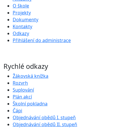
O škole
Projekty
Dokumenty
Kontakty
Odkazy
Přihlášení do administrace
Rychlé odkazy
Žákovská knížka
Rozvrh
Suplování
Plán akcí
Školní pokladna
Čápi
Objednávání obědů I. stupeň
Objednávání obědů II. stupeň