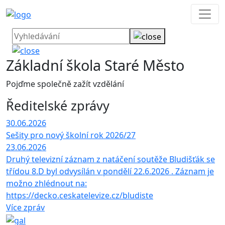
Základní škola Staré Město
Pojďme společně zažít vzdělání
Ředitelské zprávy
30.06.2026
Sešity pro nový školní rok 2026/27
23.06.2026
Druhý televizní záznam z natáčení soutěže Bludišťák se
třídou 8.D byl odvysílán v pondělí 22.6.2026 . Záznam je
možno zhlédnout na:
https://decko.ceskatelevize.cz/bludiste
Více zpráv