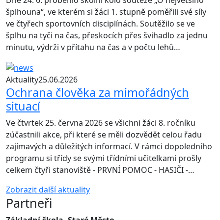
Dne 24. 6. proběhlo školní kolo soutěže „O největšího
šplhouna“, ve kterém si žáci 1. stupně poměřili své síly
ve čtyřech sportovních disciplínách. Soutěžilo se ve
šplhu na tyči na čas, přeskocích přes švihadlo za jednu
minutu, výdrži v přítahu na čas a v počtu lehů…
Aktuality
25.06.2026
Ochrana člověka za mimořádných
situací
Ve čtvrtek 25. června 2026 se všichni žáci 8. ročníku
zúčastnili akce, při které se měli dozvědět celou řadu
zajímavých a důležitých informací. V rámci dopoledního
programu si třídy se svými třídními učitelkami prošly
celkem čtyři stanoviště - PRVNÍ POMOC - HASIČI -…
Zobrazit další aktuality
Partneři