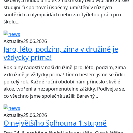
šikovných kluků a holek z naší školy bylo vybráno za své
studijní či sportovní úspěchy, umístění v různých
soutěžích a olympiádách nebo za čtyřletou práci pro
školu…
Aktuality
25.06.2026
Jaro, léto, podzim, zima v družině je
vždycky prima!
Rok plný radosti v naší družině Jaro, léto, podzim, zima –
v družině je vždycky prima! Tímto heslem jsme se řídili
po celý rok. Každé roční období nám přineslo skvělé
akce, tvoření a nezapomenutelné zážitky. Podívejte se,
co všechno jsme společně zažili: Barevný…
Aktuality
25.06.2026
O největšího šplhouna 1.stupně