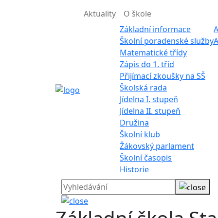
Aktuality
O škole
Základní informace
A
Školní poradenské služby
A
Matematické třídy
Zápis do 1. tříd
Přijímací zkoušky na SŠ
Školská rada
Jídelna I. stupeň
Jídelna II. stupeň
Družina
Školní klub
Žákovský parlament
Školní časopis
Historie