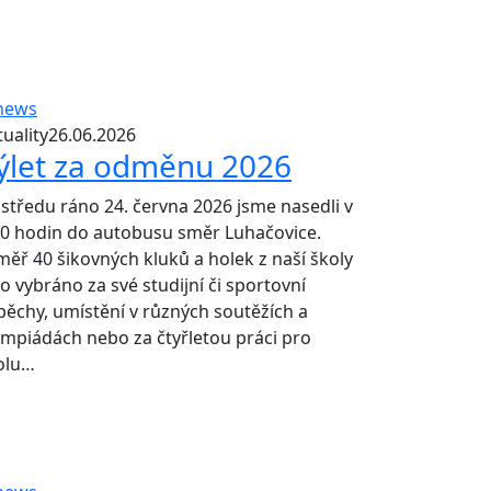
uality
26.06.2026
ýlet za odměnu 2026
 středu ráno 24. června 2026 jsme nasedli v
00 hodin do autobusu směr Luhačovice.
měř 40 šikovných kluků a holek z naší školy
lo vybráno za své studijní či sportovní
pěchy, umístění v různých soutěžích a
ympiádách nebo za čtyřletou práci pro
olu…