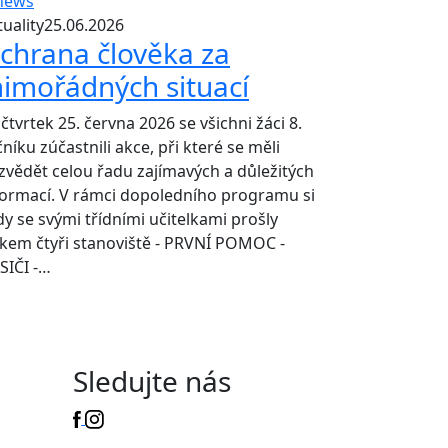
uality
25.06.2026
chrana člověka za
imořádných situací
čtvrtek 25. června 2026 se všichni žáci 8.
níku zúčastnili akce, při které se měli
zvědět celou řadu zajímavých a důležitých
formací. V rámci dopoledního programu si
dy se svými třídními učitelkami prošly
lkem čtyři stanoviště - PRVNÍ POMOC -
SIČI -…
Sledujte nás