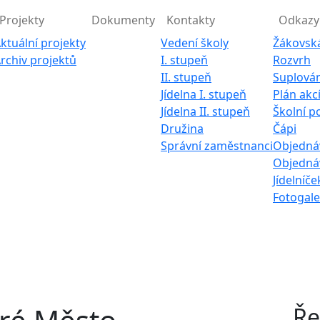
Projekty
Dokumenty
Kontakty
Odkazy
ktuální projekty
Vedení školy
Žákovsk
rchiv projektů
I. stupeň
Rozvrh
II. stupeň
Suplován
Jídelna I. stupeň
Plán akc
Jídelna II. stupeň
Školní p
Družina
Čápi
Správní zaměstnanci
Objednáv
Objednáv
Jídelníče
Fotogale
Ře