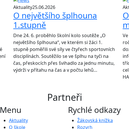
Aktuality
25.06.2026
Akt
O největšího šplhouna
O
1.stupně
m
Dne 24. 6. proběhlo školní kolo soutěže „O
Ve 
největšího šplhouna“, ve kterém si žáci 1.
roč
dé
stupně poměřili své síly ve čtyřech sportovních
do
ení
disciplínách. Soutěžilo se ve šplhu na tyči na
in
čas, přeskocích přes švihadlo za jednu minutu,
tří
výdrži v přítahu na čas a v počtu lehů…
ce
HA
Partneři
Menu
Rychlé odkazy
Aktuality
Žákovská knížka
O škole
Rozvrh