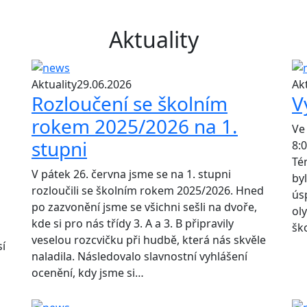
Aktuality
Aktuality
29.06.2026
Akt
Rozloučení se školním
V
rokem 2025/2026 na 1.
Ve
stupni
8:
Té
V pátek 26. června jsme se na 1. stupni
by
rozloučili se školním rokem 2025/2026. Hned
ús
po zazvonění jsme se všichni sešli na dvoře,
ol
kde si pro nás třídy 3. A a 3. B připravily
šk
veselou rozcvičku při hudbě, která nás skvěle
í
naladila. Následovalo slavnostní vyhlášení
ocenění, kdy jsme si…