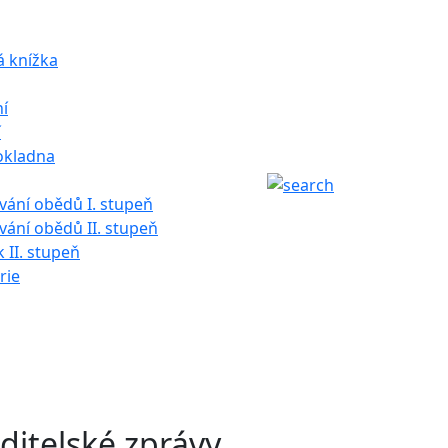
á knížka
í
í
okladna
ání obědů I. stupeň
ání obědů II. stupeň
k II. stupeň
rie
ditelské zprávy