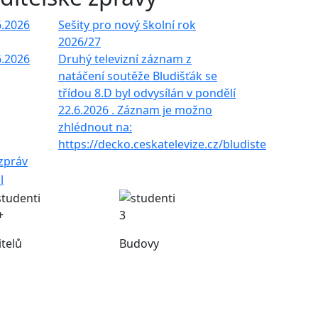
6.2026
Sešity pro nový školní rok
2026/27
6.2026
Druhý televizní záznam z
natáčení soutěže Bludišťák se
třídou 8.D byl odvysílán v pondělí
22.6.2026 . Záznam je možno
zhlédnout na:
https://decko.ceskatelevize.cz/bludiste
 zpráv
+
3
itelů
Budovy