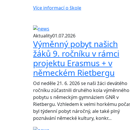
Více informací o škole
Aktuality
01.07.2026
Výměnný pobyt našich
žáků 9. ročníku v rámci
projektu Erasmus + v
německém Rietbergu
Od neděle 21. 6. 2026 se naši žáci devátého
ročníku zúčastnili druhého kola výměnného
pobytu s německým gymnáziem GNR v
Rietbergu. Vzhledem k velmi horkému počas
byl týdenní pobyt náročný, ale také plný
poznávání německé kultury, konkr…