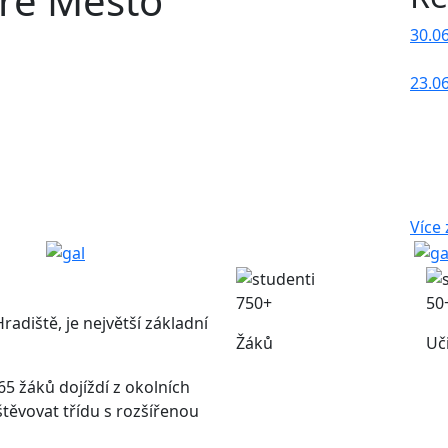
aré Město
30.0
23.0
Více
750+
50
adiště, je největší základní
Žáků
Uč
65 žáků dojíždí z okolních
štěvovat třídu s rozšířenou