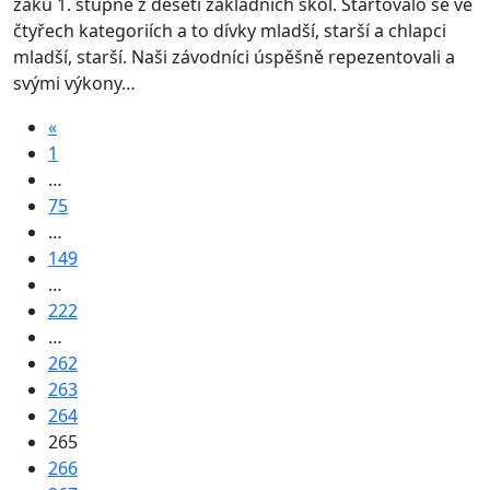
žáků 1. stupně z deseti základních škol. Startovalo se ve
čtyřech kategoriích a to dívky mladší, starší a chlapci
mladší, starší. Naši závodníci úspěšně repezentovali a
svými výkony…
«
1
…
75
…
149
…
222
…
262
263
264
265
266