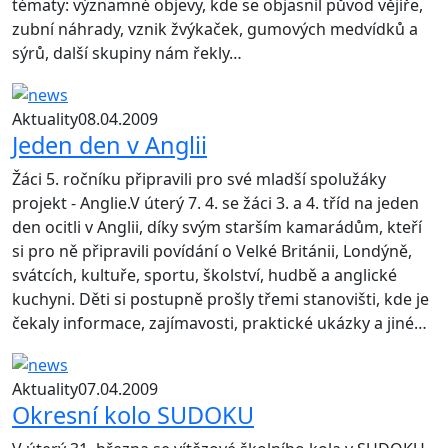
tématy: významné objevy, kde se objasnil původ vějíře,
zubní náhrady, vznik žvýkaček, gumových medvídků a
sýrů, další skupiny nám řekly…
Aktuality
08.04.2009
Jeden den v Anglii
Žáci 5. ročníku připravili pro své mladší spolužáky
projekt - Anglie.V úterý 7. 4. se žáci 3. a 4. tříd na jeden
den ocitli v Anglii, díky svým starším kamarádům, kteří
si pro ně připravili povídání o Velké Británii, Londýně,
svátcích, kultuře, sportu, školství, hudbě a anglické
kuchyni. Děti si postupně prošly třemi stanovišti, kde je
čekaly informace, zajímavosti, praktické ukázky a jiné…
Aktuality
07.04.2009
Okresní kolo SUDOKU