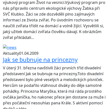
výukový program Život na vesnici.Výukový program pro
nás připravilo centrum ekologické výchovy Žabka při
SVČ Klubko. Žáci se zde dozvěděli plno zajímavých
informací ze života zvířat. Po úvodním rozhovoru se
naučili zvířata třídit na domácí a volně žijící. Vysvětlili si,
jaký užitek domácí zvířata člověku dávají. K obrázkům
zvířat přikládali…
Aktuality
01.04.2009
Jak se bubnuje na princezny
V úterý 31. března navštívili žáci prvních tříd divadelní
představení Jak se bubnuje na princezny.Toto divadelní
představení bylo plné veselých a melodických písniček.
Hercům se podařilo vtáhnout diváky do děje samotné
pohádky. Princezna Maryška, která má ráda prostého
ovčáka Janíčka, ho nakonec přece jen dostane za muže i
přes počáteční nesouhlas pana Krále. S aktivní pomocí
diváků v této…