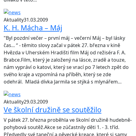
Aktuality
31.03.2009
K. H. Mácha – Máj
"Byl pozdní večer – první máj – večerní Máj – byl lásky
čas... “ - těmito slovy začal v pátek 27. března v kině
Hvězda v Uherském Hradišti film Máj od režiséra F. A.
Brabce.Film, který je založený na lásce, zradě a touze,
nám vypráví o katovi, který se vrací po 7 letech zpět do
svého kraje a vzpomíná na příběh, který se zde
odehrál. Mladá dívka Jarmila se stýká s mlynářem…
Aktuality
29.03.2009
Ve školní družině se soutěžilo
V pátek 27. března proběhla ve školní družině hudebně-
pohybová soutěž.Akce se zúčastnily děti 1. - 3. tříd.
Předvedly své taneční a pěvecké kreace, které si samy