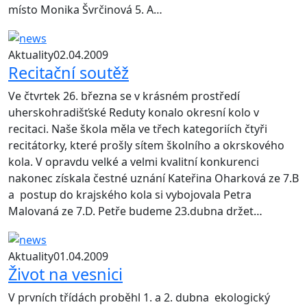
místo Monika Švrčinová 5. A…
Aktuality
02.04.2009
Recitační soutěž
Ve čtvrtek 26. března se v krásném prostředí
uherskohradišťské Reduty konalo okresní kolo v
recitaci. Naše škola měla ve třech kategoriích čtyři
recitátorky, které prošly sítem školního a okrskového
kola. V opravdu velké a velmi kvalitní konkurenci
nakonec získala čestné uznání Kateřina Oharková ze 7.B
a postup do krajského kola si vybojovala Petra
Malovaná ze 7.D. Petře budeme 23.dubna držet…
Aktuality
01.04.2009
Život na vesnici
V prvních třídách proběhl 1. a 2. dubna ekologický