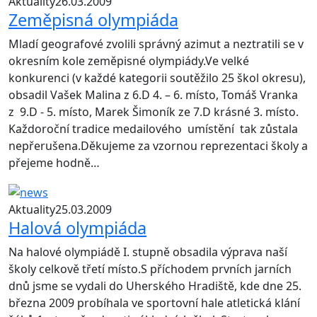
Aktuality
26.03.2009
Zeměpisná olympiáda
Mladí geografové zvolili správný azimut a neztratili se v
okresním kole zeměpisné olympiády.Ve velké
konkurenci (v každé kategorii soutěžilo 25 škol okresu),
obsadil Vašek Malina z 6.D 4. – 6. místo, Tomáš Vranka
z 9.D - 5. místo, Marek Šimoník ze 7.D krásné 3. místo.
Každoroční tradice medailového umístění tak zůstala
nepřerušena.Děkujeme za vzornou reprezentaci školy a
přejeme hodně…
Aktuality
25.03.2009
Halová olympiáda
Na halové olympiádě I. stupně obsadila výprava naší
školy celkově třetí místo.S příchodem prvních jarních
dnů jsme se vydali do Uherského Hradiště, kde dne 25.
března 2009 probíhala ve sportovní hale atletická klání