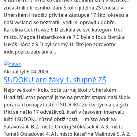
V úterý 31. března se vítězové školního kola v SUDOKU
zúčastnili okresního klání.Školní jídelna ZŠ Unesco v
Uherském Hradišti přivítala zástupce 17 škol okresu a
naši vyslanci se neztratili, vedli si opravdu dobře.
Karolína Gebrtová z 6.D získala ve své kategorii třetí
místo, Magda Habartíková ze 7.C byla o fous čtvrtá a
Lukáš Hána z 9.D byl sedmý. Určitě jen zdravotní
indispozice zabránila…
Aktuality
06.04.2009
SUDOKU pro žáky 1. stupně ZŠ
Nejprve školní kolo, poté turnaj škol v Uherském
Hradišti.Letos poprvé jsme na prvním stupni naší školy
pořádali turnaj v luštění SUDOKU.Ze čtvrtých a pátých
tříd se našlo 17 odvážlivců, kteří v časovém intervalu
luštili SUDOKU různé obtížnosti. 1. místo Andrea
Šatavová 4. B 2. místo Ondřej Stoklásek 4. A 3. místo
Tomáš Otradovec 4. A1. místo Kateřina Malinová 5. A 2.