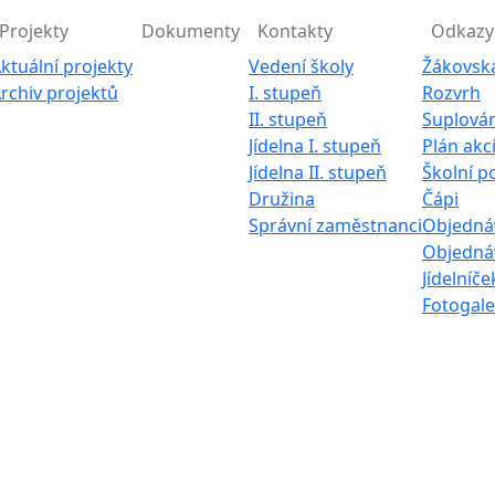
Projekty
Dokumenty
Kontakty
Odkazy
ktuální projekty
Vedení školy
Žákovsk
rchiv projektů
I. stupeň
Rozvrh
II. stupeň
Suplován
Jídelna I. stupeň
Plán akc
Jídelna II. stupeň
Školní p
Družina
Čápi
Správní zaměstnanci
Objednáv
Objednáv
Jídelníče
Fotogale