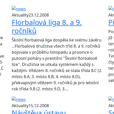
Aktuality
23.12.2008
Akt
Florbalová liga 8. a 9.
P
ročníků
Po
ve
již
Školní florbalová liga dospěla ke svému závěru
 a
te
...Florbalová družstva všech tříd 8. a 9. ročníků
ro
bojovala v průběhu listopadu a prosince o
 ve
Tv
putovní poháry v prestižní "Školní florbalové
 S
čt
lize". Družstva se utkala systémem každý s
.C
te
každým. Vítězem 8. ročníků se stala třída 8.C (2.
l
po
místo 8.A, 3. místo 8.B, 4. místo 8.D),
se
překvapivým vítězem 9. ročníků je pro letošní
rok třída 9.B (2. místo 9.D, 3.…
Aktuality
15.12.2008
Akt
Návštěva ústavu
S