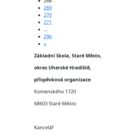
268
269
270
271
…
296
»
Základní škola, Staré Město,
okres Uherské Hradiště,
příspěvková organizace
Komenského 1720
68603 Staré Město
Kancelář