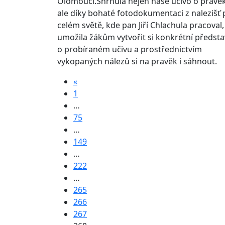
Olomouci.Shrnula nejen naše učivo o pravě
ale díky bohaté fotodokumentaci z nalezišť 
celém světě, kde pan Jiří Chlachula pracoval,
umožila žákům vytvořit si konkrétní předst
o probíraném učivu a prostřednictvím
vykopaných nálezů si na pravěk i sáhnout.
«
1
…
75
…
149
…
222
…
265
266
267