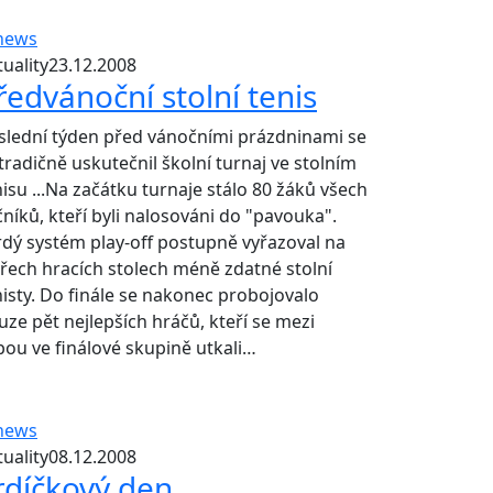
uality
23.12.2008
ředvánoční stolní tenis
slední týden před vánočními prázdninami se
 tradičně uskutečnil školní turnaj ve stolním
nisu ...Na začátku turnaje stálo 80 žáků všech
čníků, kteří byli nalosováni do "pavouka".
rdý systém play-off postupně vyřazoval na
yřech hracích stolech méně zdatné stolní
nisty. Do finále se nakonec probojovalo
uze pět nejlepších hráčů, kteří se mezi
bou ve finálové skupině utkali…
uality
08.12.2008
rdíčkový den