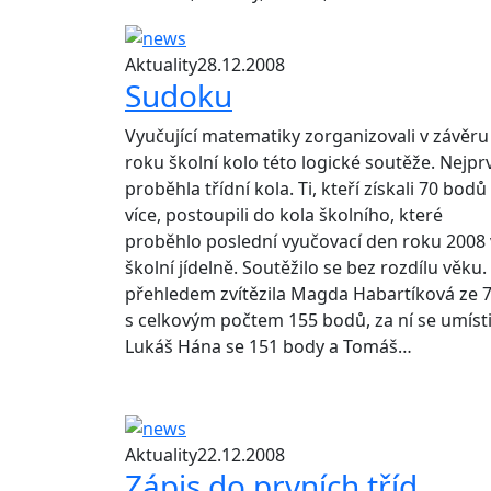
Aktuality
28.12.2008
Sudoku
Vyučující matematiky zorganizovali v závěru
roku školní kolo této logické soutěže. Nejpr
proběhla třídní kola. Ti, kteří získali 70 bodů
více, postoupili do kola školního, které
proběhlo poslední vyučovací den roku 2008
školní jídelně. Soutěžilo se bez rozdílu věku.
přehledem zvítězila Magda Habartíková ze 7
s celkovým počtem 155 bodů, za ní se umísti
Lukáš Hána se 151 body a Tomáš…
Aktuality
22.12.2008
Zápis do prvních tříd