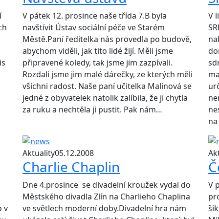
í
V pátek 12. prosince naše třída 7.B byla
V 
ých
navštívit Ústav sociální péče ve Starém
SR
Městě.Paní ředitelka nás provedla po budově,
na
abychom viděli, jak tito lidé žijí. Měli jsme
do
is
připravené koledy, tak jsme jim zazpívali.
sd
Rozdali jsme jim malé dárečky, ze kterých měli
ma
všichni radost. Naše paní učitelka Malinová se
ur
jedné z obyvatelek natolik zalíbila, že ji chytla
ne
za ruku a nechtěla ji pustit. Pak nám…
ne
na
Aktuality
05.12.2008
Akt
Charlie Chaplin
Č
Dne 4.prosince se divadelní kroužek vydal do
V p
Městského divadla Zlín na Charlieho Chaplina
pr
o v
ve světlech moderní doby.Divadelní hra nám
ši