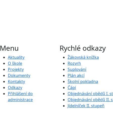
Menu
Rychlé odkazy
Aktuality
Žákovská knížka
O škole
Rozvrh
Projekty
Suplování
Dokumenty
Plán akcí
Kontakty
Školní pokladna
Odkazy
Čápi
Přihlášení do
Objednávání obědů I. s
administrace
Objednávání obědů II. 
Jídelníček II. stupeň