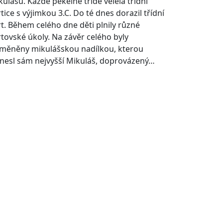
kulášů. Každé pekelné třídě velela třídní
tice s výjimkou 3.C. Do té dnes dorazil třídní
rt. Během celého dne děti plnily různé
rtovské úkoly. Na závěr celého byly
měněny mikulášskou nadílkou, kterou
inesl sám nejvyšší Mikuláš, doprovázený…