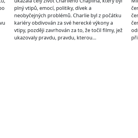
ku,
ukázala celý život Charlieho Chaplina, který byl
Mi
po
plný vtipů, emocí, politiky, dívek a
čer
neobyčejných problémů. Charlie byl z počátku
če
avu
kariéry obdivován za své herecké výkony a
če
vtipy, později zavrhován za to, že točil filmy, jež
od
ukazovaly pravdu, pravdu, kterou…
př