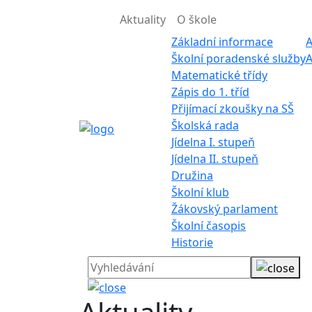
Aktuality
O škole
Základní informace
A
Školní poradenské služby
A
Matematické třídy
Zápis do 1. tříd
Přijímací zkoušky na SŠ
Školská rada
Jídelna I. stupeň
Jídelna II. stupeň
Družina
Školní klub
Žákovský parlament
Školní časopis
Historie