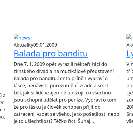
Aktuality
09.01.2009
Akt
Balada pro banditu
L
Dne 7. 1. 2009 opět vyrazili někteří žáci do
V n
zlínského divadla na muzikálové představení
tří
Balada pro banditu.Tento příběh vypráví o
um
lásce, nenávisti, porozumění, zradě a smrti.
po
Líčí, jak si lidé vzájemně ubližují, co všechno
Ly
ů a
jsou schopni udělat pro peníze. Vypráví o tom,
zúč
er
že pro lásku je člověk schopen přijít do
20
oce
zatracení, vzdát se všeho. Je to pošetilost, nebo
Sr
nu,
je to ušlechtilost? Těžko říct. Šuhaj…
vš