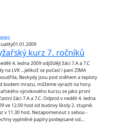
uality
01.01.2009
yžařský kurz 7. ročníků
eděli 4. ledna 2009 odjíždějí žáci 7.A a 7.C
dy na LVK ...Jelikož se počasí i paní ZIMA
oudřila, Beskydy jsou pod sněhem a teploty
d bodem mrazu, můžeme vyrazit na hory.
žařského výcvikového kurzu se jako první
astní žáci 7.A a 7.C. Odjezd v neděli 4. ledna
09 ve 12.00 hod od budovy školy 2. stupně.
az v 11.30 hod. Nezapomenout s sebou -
echny vyplněné papíry podepsané od…