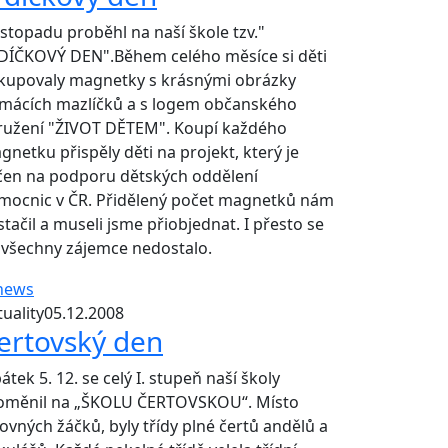
listopadu proběhl na naší škole tzv."
DÍČKOVÝ DEN".Během celého měsíce si děti
kupovaly magnetky s krásnými obrázky
mácích mazlíčků a s logem občanského
ružení "ŽIVOT DĚTEM". Koupí každého
gnetku přispěly děti na projekt, který je
čen na podporu dětských oddělení
mocnic v ČR. Přidělený počet magnetků nám
stačil a museli jsme přiobjednat. I přesto se
 všechny zájemce nedostalo.
uality
05.12.2008
ertovský den
átek 5. 12. se celý I. stupeň naší školy
oměnil na „ŠKOLU ČERTOVSKOU“. Místo
kovných žáčků, byly třídy plné čertů andělů a