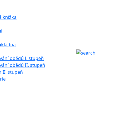
á knížka
í
í
okladna
ání obědů I. stupeň
ání obědů II. stupeň
k II. stupeň
rie