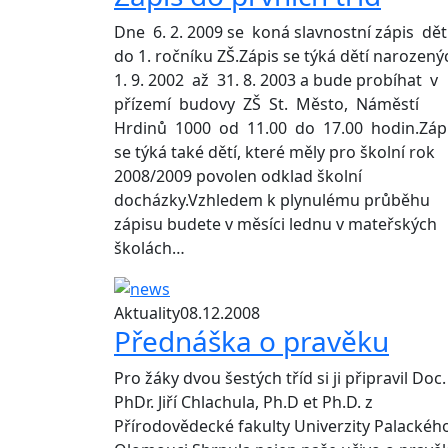
Dne 6. 2. 2009 se koná slavnostní zápis dět
do 1. ročníku ZŠ.Zápis se týká dětí narozen
1. 9. 2002 až 31. 8. 2003 a bude probíhat v
přízemí budovy ZŠ St. Město, Náměstí
Hrdinů 1000 od 11.00 do 17.00 hodin.Záp
se týká také dětí, které měly pro školní rok
2008/2009 povolen odklad školní
docházky.Vzhledem k plynulému průběhu
zápisu budete v měsíci lednu v mateřských
školách…
Aktuality
08.12.2008
Přednáška o pravěku
Pro žáky dvou šestých tříd si ji připravil Doc.
PhDr. Jiří Chlachula, Ph.D et Ph.D. z
Přírodovědecké fakulty Univerzity Palackéh