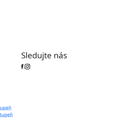
Sledujte nás
tupeň
stupeň