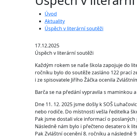
Úspěch v literární
Úvod
Aktuality
Úspěch v literární soutěži
17.12.2025
Úspěch v literární soutěži
Každým rokem se naše škola zapojuje do lit
ročníku bylo do soutěže zasláno 122 prací ze
i ze spisovatele Jiřího Žáčka ocenila Zvláštn
Barča se na předání vypravila s maminkou a 
Dne 11. 12. 2025 jsme došly k SOŠ Luhačovice,
nebo rodiče. Do místnosti vešla ředitelka šk
Pak jsme dostali více informací o poslaných p
Následně
nám bylo i přečteno desatero k lit
Pak Zvláštní ocenění 8. ročníku a následně 9