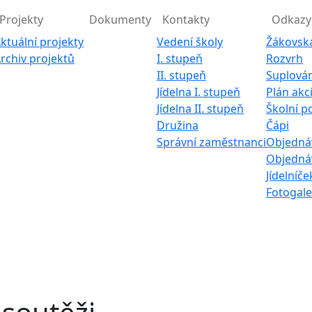
Projekty
Dokumenty
Kontakty
Odkazy
ktuální projekty
Vedení školy
Žákovsk
rchiv projektů
I. stupeň
Rozvrh
II. stupeň
Suplován
Jídelna I. stupeň
Plán akc
Jídelna II. stupeň
Školní p
Družina
Čápi
Správní zaměstnanci
Objednáv
Objednáv
Jídelníče
Fotogale