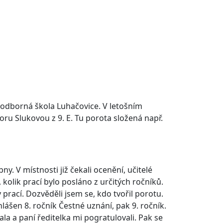
í odborná škola Luhačovice. V letošním
oru Slukovou z 9. E. Tu porota složená např.
y. V místnosti již čekali ocenění, učitelé
kolik prací bylo posláno z určitých ročníků.
 prací. Dozvěděli jsem se, kdo tvořil porotu.
lášen 8. ročník Čestné uznání, pak 9. ročník.
la a paní ředitelka mi pogratulovali. Pak se