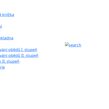
á knížka
í
í
okladna
ání obědů I. stupeň
ání obědů II. stupeň
k II. stupeň
rie