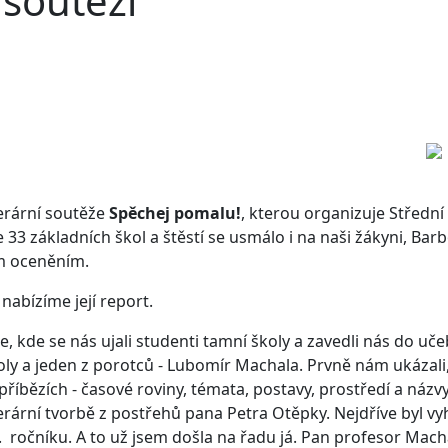
 soutěži
erární soutěže
Spěchej pomalu!
, kterou organizuje Středn
 33 základních škol a štěstí se usmálo i na naši žákyni, Barb
ím oceněním.
nabízíme její report.
 kde se nás ujali studenti tamní školy a zavedli nás do učebn
oly a jeden z porotců - Lubomír Machala. Prvně nám ukázali, 
říbězích - časové roviny, témata, postavy, prostředí a názvy
erární tvorbě z postřehů pana Petra Otěpky. Nejdříve byl vyh
. ročníku. A to už jsem došla na řadu já. Pan profesor Macha