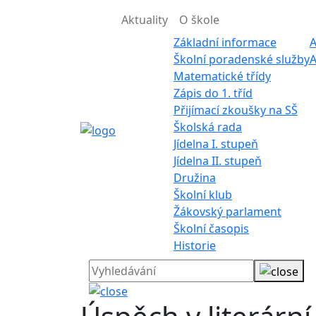
Aktuality
O škole
Základní informace
A
Školní poradenské služby
A
Matematické třídy
Zápis do 1. tříd
Přijímací zkoušky na SŠ
Školská rada
Jídelna I. stupeň
Jídelna II. stupeň
Družina
Školní klub
Žákovský parlament
Školní časopis
Historie