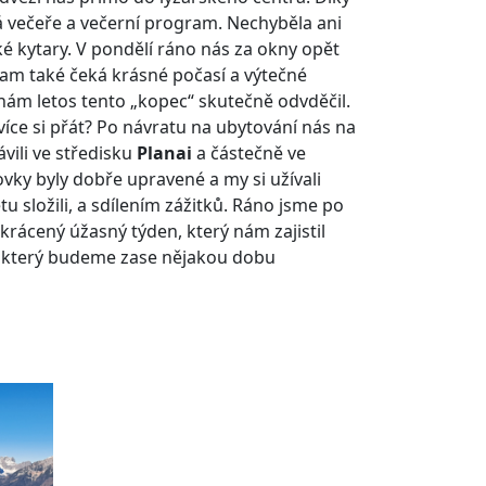
lá večeře a večerní program. Nechyběla ani
cké kytary. V pondělí ráno nás za okny opět
tam také čeká krásné počasí a výtečné
 nám letos tento „kopec“ skutečně odvděčil.
íce si přát? Po návratu na ubytování nás na
ávili ve středisku
Planai
a částečně ve
ovky byly dobře upravené a my si užívali
u složili, a sdílením zážitků. Ráno jsme po
zkrácený úžasný týden, který nám zajistil
a který budeme zase nějakou dobu