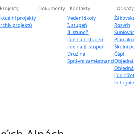
Projekty
Dokumenty
Kontakty
Odkazy
ktuální projekty
Vedení školy
Žákovsk
rchiv projektů
I. stupeň
Rozvrh
II. stupeň
Suplován
Jídelna I. stupeň
Plán akc
Jídelna II. stupeň
Školní p
Družina
Čápi
Správní zaměstnanci
Objednáv
Objednáv
Jídelníče
Fotogale