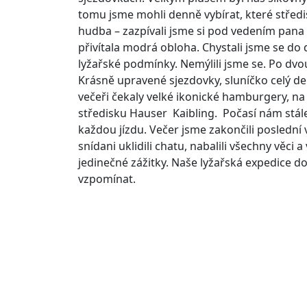
tomu jsme mohli denně vybírat, které středi
hudba – zazpívali jsme si pod vedením pana ř
přivítala modrá obloha. Chystali jsme se do 
lyžařské podmínky. Nemýlili jsme se. Po dvo
Krásně upravené sjezdovky, sluníčko celý de
večeři čekaly velké ikonické hamburgery, na k
středisku Hauser Kaibling. Počasí nám stále 
každou jízdu. Večer jsme zakončili poslední 
snídani uklidili chatu, nabalili všechny věci
jedinečné zážitky. Naše lyžařská expedice
vzpomínat.