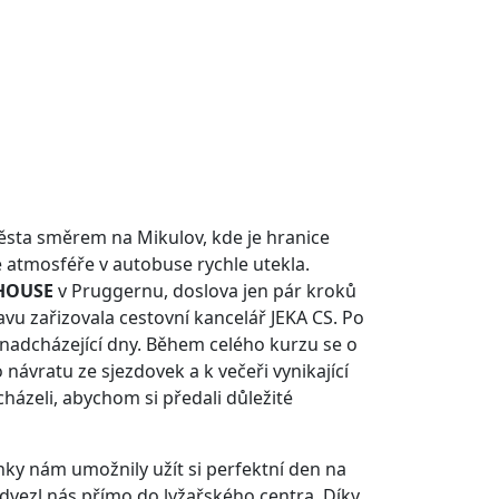
Města směrem na Mikulov, kde je hranice
atmosféře v autobuse rychle utekla.
HOUSE
v Pruggernu, doslova jen pár kroků
avu zařizovala cestovní kancelář JEKA CS. Po
 nadcházející dny. Během celého kurzu se o
návratu ze sjezdovek a k večeři vynikající
házeli, abychom si předali důležité
ky nám umožnily užít si perfektní den na
odvezl nás přímo do lyžařského centra. Díky