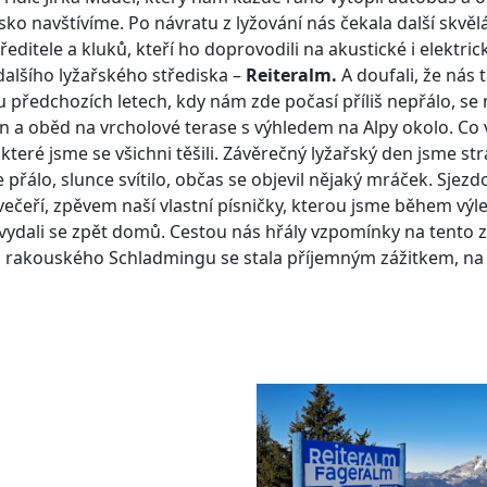
sko navštívíme. Po návratu z lyžování nás čekala další skvě
editele a kluků, kteří ho doprovodili na akustické i elektri
dalšího lyžařského střediska –
Reiteralm.
A doufali, že nás 
u předchozích letech, kdy nám zde počasí příliš nepřálo, se
n a oběd na vrcholové terase s výhledem na Alpy okolo. Co v
teré jsme se všichni těšili. Závěrečný lyžařský den jsme str
přálo, slunce svítilo, občas se objevil nějaký mráček. Sjezd
večeří, zpěvem naší vlastní písničky, kterou jsme během výlet
 a vydali se zpět domů. Cestou nás hřály vzpomínky na tento 
 do rakouského Schladmingu se stala příjemným zážitkem, n