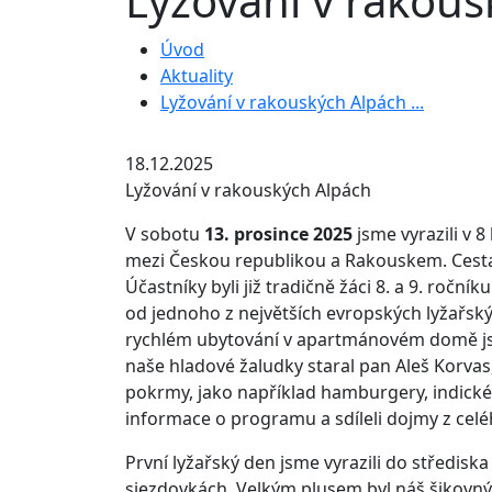
Lyžování v rakousk
Úvod
Aktuality
Lyžování v rakouských Alpách ...
18.12.2025
Lyžování v rakouských Alpách
V sobotu
13. prosince 2025
jsme vyrazili v 
mezi Českou republikou a Rakouskem. Cesta
Účastníky byli již tradičně žáci 8. a 9. ročn
od jednoho z největších evropských lyžařsk
rychlém ubytování v apartmánovém domě jsme 
naše hladové žaludky staral pan Aleš Korvas,
pokrmy, jako například hamburgery, indické 
informace o programu a sdíleli dojmy z celé
První lyžařský den jsme vyrazili do středisk
sjezdovkách. Velkým plusem byl náš šikovný 