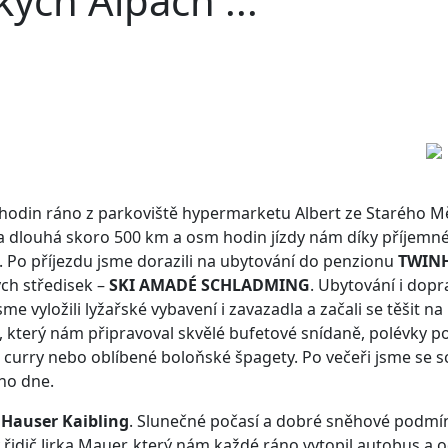
ých Alpách ...
8 hodin ráno z parkoviště hypermarketu Albert ze Starého 
 dlouhá skoro 500 km a osm hodin jízdy nám díky příjemné 
íku. Po příjezdu jsme dorazili na ubytování do penzionu
TWIN
ých středisek –
SKI AMADÉ SCHLADMING
. Ubytování i dopr
vyložili lyžařské vybavení i zavazadla a začali se těšit na
 který nám připravoval skvělé bufetové snídaně, polévky po 
curry nebo oblíbené boloňské špagety. Po večeři jsme se sc
ho dne.
a
Hauser Kaibling
. Slunečné počasí a dobré sněhové podmín
řidič Jirka Mauer, který nám každé ráno vytopil autobus a 