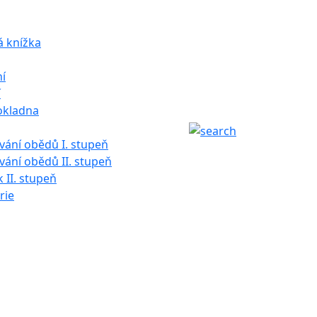
á knížka
í
í
okladna
ání obědů I. stupeň
ání obědů II. stupeň
k II. stupeň
rie