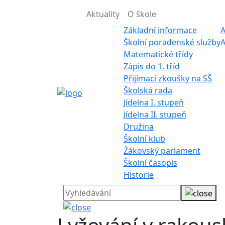
Aktuality
O škole
Základní informace
A
Školní poradenské služby
A
Matematické třídy
Zápis do 1. tříd
Přijímací zkoušky na SŠ
Školská rada
Jídelna I. stupeň
Jídelna II. stupeň
Družina
Školní klub
Žákovský parlament
Školní časopis
Historie