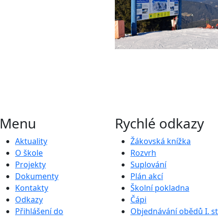
Menu
Rychlé odkazy
Aktuality
Žákovská knížka
O škole
Rozvrh
Projekty
Suplování
Dokumenty
Plán akcí
Kontakty
Školní pokladna
Odkazy
Čápi
Přihlášení do
Objednávání obědů I. s