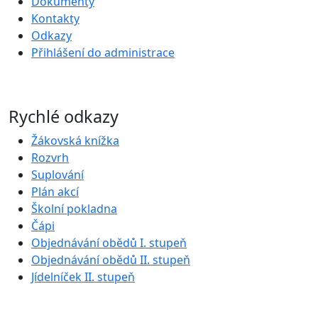
Dokumenty
Kontakty
Odkazy
Přihlášení do administrace
Rychlé odkazy
Žákovská knížka
Rozvrh
Suplování
Plán akcí
Školní pokladna
Čápi
Objednávání obědů I. stupeň
Objednávání obědů II. stupeň
Jídelníček II. stupeň