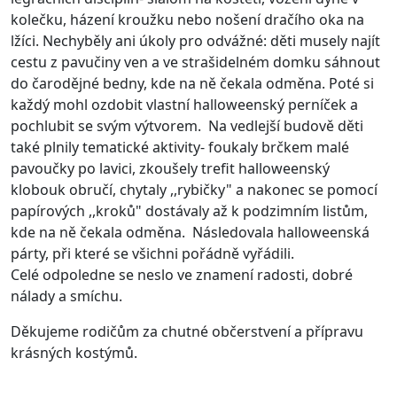
kolečku, házení kroužku nebo nošení dračího oka na
lžíci. Nechyběly ani úkoly pro odvážné: děti musely najít
cestu z pavučiny ven a ve strašidelném domku sáhnout
do čarodějné bedny, kde na ně čekala odměna. Poté si
každý mohl ozdobit vlastní halloweenský perníček a
pochlubit se svým výtvorem. Na vedlejší budově děti
také plnily tematické aktivity- foukaly brčkem malé
pavoučky po lavici, zkoušely trefit halloweenský
klobouk obručí, chytaly ,,rybičky" a nakonec se pomocí
papírových ,,kroků" dostávaly až k podzimním listům,
kde na ně čekala odměna. Následovala halloweenská
párty, při které se všichni pořádně vyřádili.
Celé odpoledne se neslo ve znamení radosti, dobré
nálady a smíchu.
Děkujeme rodičům za chutné občerstvení a přípravu
krásných kostýmů.