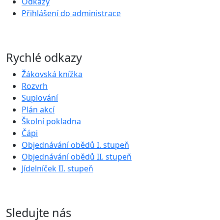
Odkazy
Přihlášení do administrace
Rychlé odkazy
Žákovská knížka
Rozvrh
Suplování
Plán akcí
Školní pokladna
Čápi
Objednávání obědů I. stupeň
Objednávání obědů II. stupeň
Jídelníček II. stupeň
Sledujte nás