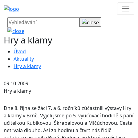
Hry a klamy
Úvod
Aktuality
Hry a klamy
09.10.2009
Hry a klamy
Dne 8. října se žáci 7. a 6. ročníků zúčastnili výstavy Hry
a klamy v Brně.
Vyjeli jsme po 5. vyučovací hodině s paní
učitelkou Kubíkovou, Škrabalovou a Mlčúchovou. Cesta
netrvala dlouho. Asi za hodinu a čtvrt nás řidič
autobusu vysadil v Brně. Budova, ve které se výstava