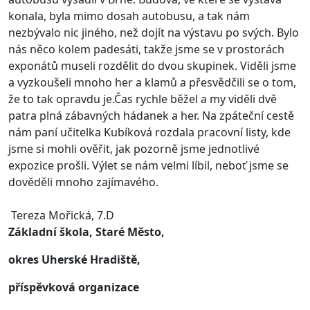
konala, byla mimo dosah autobusu, a tak nám
nezbývalo nic jiného, než dojít na výstavu po svých. Bylo
nás něco kolem padesáti, takže jsme se v prostorách
exponátů museli rozdělit do dvou skupinek. Viděli jsme
a vyzkoušeli mnoho her a klamů a přesvědčili se o tom,
že to tak opravdu je.Čas rychle běžel a my viděli dvě
patra plná zábavných hádanek a her. Na zpáteční cestě
nám paní učitelka Kubíková rozdala pracovní listy, kde
jsme si mohli ověřit, jak pozorně jsme jednotlivé
expozice prošli. Výlet se nám velmi líbil, neboť jsme se
dověděli mnoho zajímavého.
Tereza Mořická, 7.D
Základní škola, Staré Město,
okres Uherské Hradiště,
příspěvková organizace