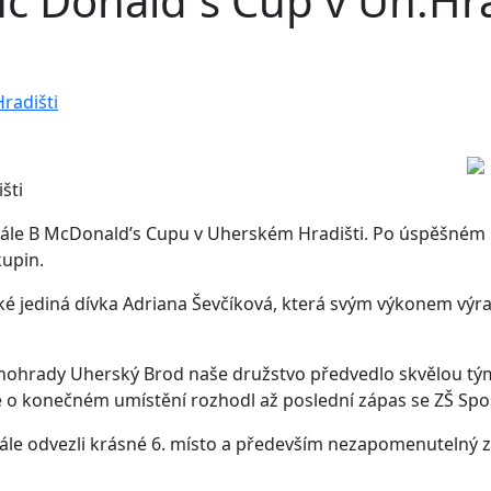
Mc Donald´s Cup v Uh.Hra
radišti
šti
o finále B McDonald’s Cupu v Uherském Hradišti. Po úspěšné
kupin.
 také jediná dívka Adriana Ševčíková, která svým výkonem vý
nohrady Uherský Brod naše družstvo předvedlo skvělou tý
ale o konečném umístění rozhodl až poslední zápas se ZŠ Spo
inále odvezli krásné 6. místo a především nezapomenutelný 