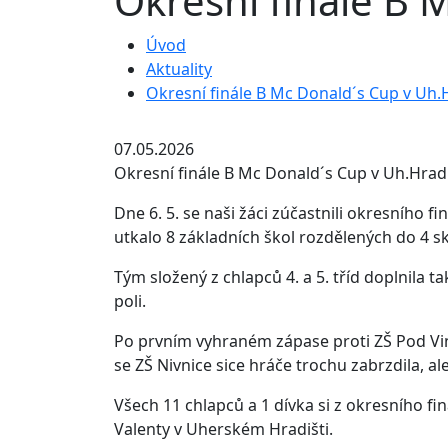
Okresní finále B 
Úvod
Aktuality
Okresní finále B Mc Donald´s Cup v Uh.H
07.05.2026
Okresní finále B Mc Donald´s Cup v Uh.Hradi
Dne 6. 5. se naši žáci zúčastnili okresníh
utkalo 8 základních škol rozdělených do 4 s
Tým složený z chlapců 4. a 5. tříd doplnila
poli.
Po prvním vyhraném zápase proti ZŠ Pod Vi
se ZŠ Nivnice sice hráče trochu zabrzdila, 
Všech 11 chlapců a 1 dívka si z okresního f
Valenty v Uherském Hradišti.