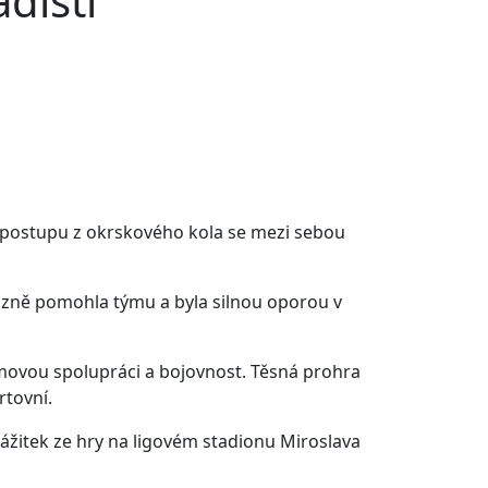
dišti
m postupu z okrskového kola se mezi sebou
razně pomohla týmu a byla silnou oporou v
movou spolupráci a bojovnost. Těsná prohra
rtovní.
zážitek ze hry na ligovém stadionu Miroslava