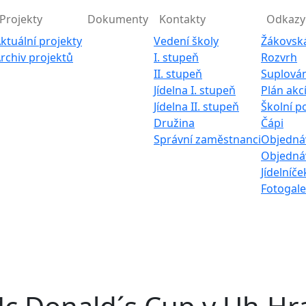
Projekty
Dokumenty
Kontakty
Odkazy
ktuální projekty
Vedení školy
Žákovsk
rchiv projektů
I. stupeň
Rozvrh
II. stupeň
Suplován
Jídelna I. stupeň
Plán akc
Jídelna II. stupeň
Školní p
Družina
Čápi
Správní zaměstnanci
Objednáv
Objednáv
Jídelníče
Fotogale