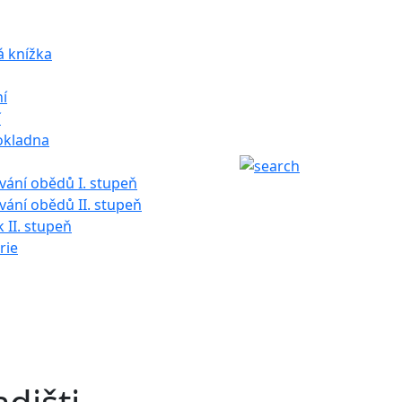
á knížka
í
í
okladna
ání obědů I. stupeň
ání obědů II. stupeň
k II. stupeň
rie