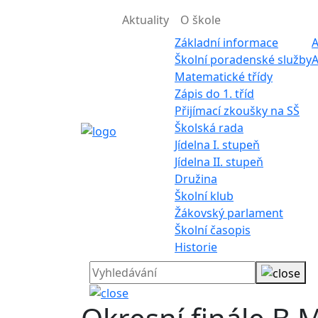
Aktuality
O škole
Základní informace
A
Školní poradenské služby
A
Matematické třídy
Zápis do 1. tříd
Přijímací zkoušky na SŠ
Školská rada
Jídelna I. stupeň
Jídelna II. stupeň
Družina
Školní klub
Žákovský parlament
Školní časopis
Historie