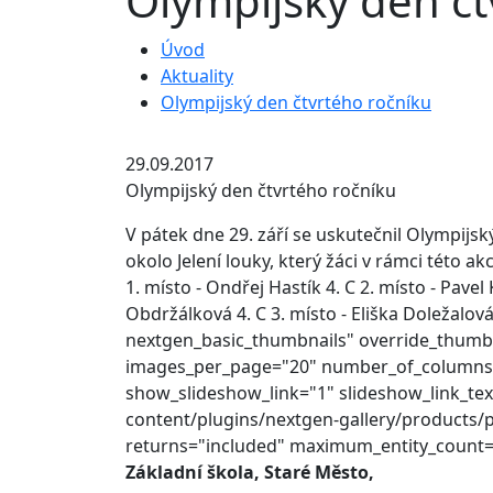
Olympijský den čt
Úvod
Aktuality
Olympijský den čtvrtého ročníku
29.09.2017
Olympijský den čtvrtého ročníku
V pátek dne 29. září se uskutečnil Olympij
okolo Jelení louky, který žáci v rámci této a
1. místo - Ondřej Hastík 4. C 2. místo - Pave
Obdržálková 4. C 3. místo - Eliška Doležalo
nextgen_basic_thumbnails" override_thumb
images_per_page="20" number_of_columns="
show_slideshow_link="1" slideshow_link_te
content/plugins/nextgen-gallery/products/
returns="included" maximum_entity_coun
Základní škola, Staré Město,