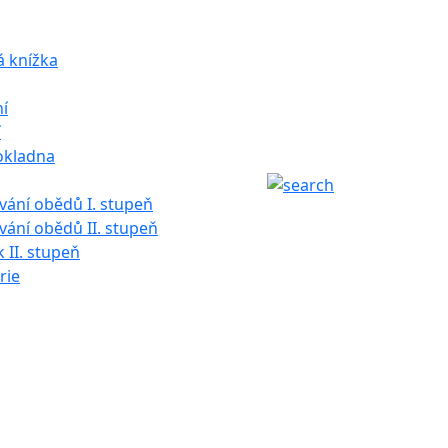
á knížka
í
í
okladna
ání obědů I. stupeň
ání obědů II. stupeň
k II. stupeň
rie