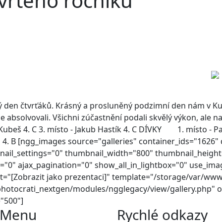
vrtého ročníku
ský den čtvrťáků. Krásný a prosluněný podzimní den nám v K
kce absolvovali. Všichni zúčastnění podali skvělý výkon, ale n
l Kubeš 4. C 3. místo - Jakub Hastík 4. C DÍVKY 1. místo - Pat
vá 4. B [ngg_images source="galleries" container_ids="1626"
nail_settings="0" thumbnail_width="800" thumbnail_heigh
0" ajax_pagination="0" show_all_in_lightbox="0" use_ima
xt="[Zobrazit jako prezentaci]" template="/storage/var/
photocrati_nextgen/modules/ngglegacy/view/gallery.php" o
t="500"]
Menu
Rychlé odkazy