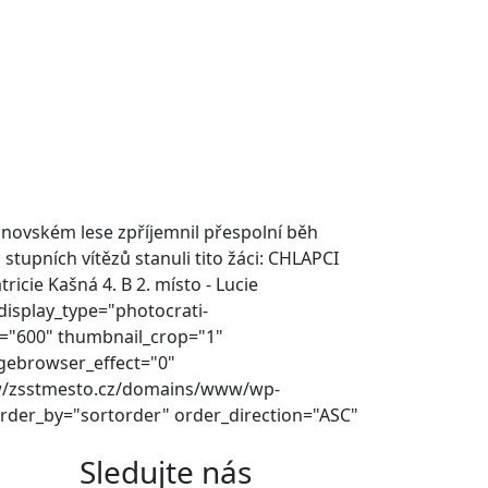
unovském lese zpříjemnil přespolní běh
a stupních vítězů stanuli tito žáci: CHLAPCI
ricie Kašná 4. B 2. místo - Lucie
 display_type="photocrati-
t="600" thumbnail_crop="1"
gebrowser_effect="0"
www/zsstmesto.cz/domains/www/wp-
rder_by="sortorder" order_direction="ASC"
Sledujte nás