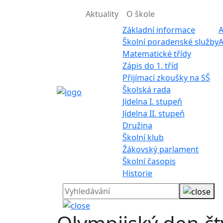
Aktuality
O škole
Základní informace
A
Školní poradenské služby
A
Matematické třídy
Zápis do 1. tříd
Přijímací zkoušky na SŠ
Školská rada
Jídelna I. stupeň
Jídelna II. stupeň
Družina
Školní klub
Žákovský parlament
Školní časopis
Historie