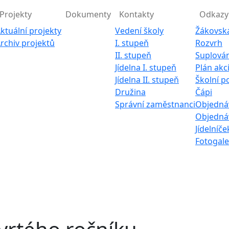
Projekty
Dokumenty
Kontakty
Odkazy
ktuální projekty
Vedení školy
Žákovsk
rchiv projektů
I. stupeň
Rozvrh
II. stupeň
Suplován
Jídelna I. stupeň
Plán akc
Jídelna II. stupeň
Školní p
Družina
Čápi
Správní zaměstnanci
Objednáv
Objednáv
Jídelníče
Fotogale