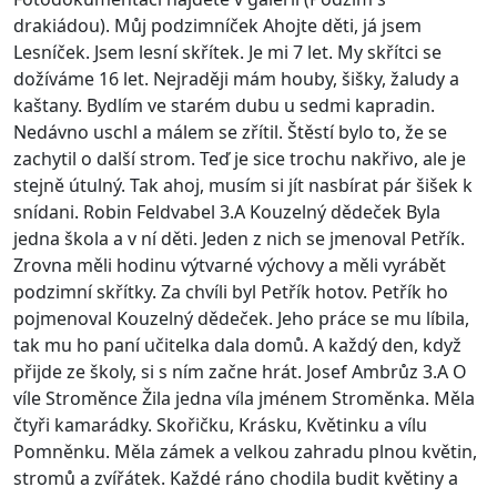
drakiádou). Můj podzimníček Ahojte děti, já jsem
Lesníček. Jsem lesní skřítek. Je mi 7 let. My skřítci se
dožíváme 16 let. Nejraději mám houby, šišky, žaludy a
kaštany. Bydlím ve starém dubu u sedmi kapradin.
Nedávno uschl a málem se zřítil. Štěstí bylo to, že se
zachytil o další strom. Teď je sice trochu nakřivo, ale je
stejně útulný. Tak ahoj, musím si jít nasbírat pár šišek k
snídani. Robin Feldvabel 3.A Kouzelný dědeček Byla
jedna škola a v ní děti. Jeden z nich se jmenoval Petřík.
Zrovna měli hodinu výtvarné výchovy a měli vyrábět
podzimní skřítky. Za chvíli byl Petřík hotov. Petřík ho
pojmenoval Kouzelný dědeček. Jeho práce se mu líbila,
tak mu ho paní učitelka dala domů. A každý den, když
přijde ze školy, si s ním začne hrát. Josef Ambrůz 3.A O
víle Stroměnce Žila jedna víla jménem Stroměnka. Měla
čtyři kamarádky. Skořičku, Krásku, Květinku a vílu
Pomněnku. Měla zámek a velkou zahradu plnou květin,
stromů a zvířátek. Každé ráno chodila budit květiny a