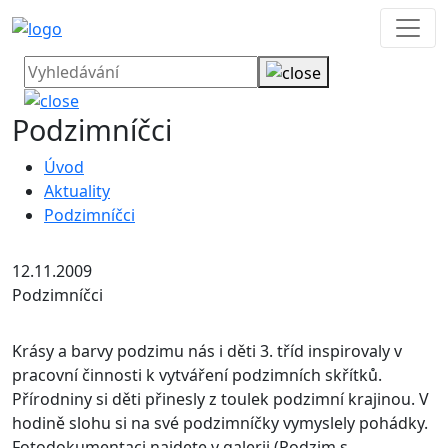
Podzimníčci
Úvod
Aktuality
Podzimníčci
12.11.2009
Podzimníčci
Krásy a barvy podzimu nás i děti 3. tříd inspirovaly v
pracovní činnosti k vytváření podzimních skřítků.
Přírodniny si děti přinesly z toulek podzimní krajinou. V
hodině slohu si na své podzimníčky vymyslely pohádky.
Fotodokumentaci najdete v galerii (Podzim s