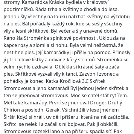
stromy. Kamarádka Kráska bydlela v království
podzimníčků. Ráda trhala květiny a chodila do lesa.
Jednou šly všechny na louku natrhat květiny na výzdobu
na ples. Bál pořádaly každý rok, kde se sešly všechny
víly a lesní skřítkové. Byl večer a šly unavené domů.
Ráno šla Stroměnka splnit své povinnosti. Uklouzla na
kapce rosy a zlomila si nohu. Byla velmi nešťastná, že
nestihne ples. Její kamarádky ji přišly na pomoc. Přinesly
jí jitrocelové lístky a odvar z kůry stromů. Stroměnka se
velmi rychle uzdravila. Oblékla si krásné šaty a začal
ples. Skřítkové vyzvali víly k tanci. Zazvonil zvonec a
pohádky je konec. Katka Kročilová 3.C Skřítek
Stromovous a jeho kamarádi Byl jednou jeden skřítek a
ten se jmenoval Stromovous. Moc se chtěl stát rytířem.
Měl také kamarády. První se jmenoval Droger. Druhý
Chirion a poslední Gerak. Všichni žili v lese jménem
Širšir. Když si hráli, uviděli příšeru, která na ně zaútočila.
Skřítci se nelekli a začali s ní bojovat. Pak ji obklíčili.
Stromovous rozsekl lano a na příšeru spadla síť. Pak