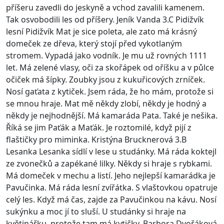
příšeru zavedli do jeskyně a vchod zavalili kamenem.
Tak osvobodili les od příšery. Jeník Vanda 3.C Pidižvík
lesní Pidižvík Mat je sice poleta, ale zato má krásný
domeček ze dřeva, který stojí před vykotlaným
stromem. Vypadá jako vodník. Je mu už rovných 1111
let. Má zelené vlasy, oči za skořápek od oříšku a v půlce
očiček má šípky. Zoubky jsou z kukuřicových zrníček.
Nosí gaťata z kytiček. Jsem ráda, že ho mám, protože si
se mnou hraje. Mat mě někdy zlobí, někdy je hodný a
někdy je nejhodnější. Má kamaráda Pata. Také je nešika.
Říká se jim Paťák a Maťák. Je roztomilé, když pijí z
flaštičky pro miminka. Kristýna Brucknerová 3.B
Lesanka Lesanka sídlí v lese u studánky. Má ráda koktejl
ze zvonečků a zapékané lilky. Někdy si hraje s rybkami.
Má domeček v mechu a listí. Jeho nejlepší kamarádka je
Pavučinka. Má ráda lesní zvířátka. S vlaštovkou opatruje
celý les. Když má čas, zajde za Pavučinkou na kávu. Nosí
sukýnku a moc jí to sluší. U studánky si hraje na
květinářku, protože tam má kytičky. Barbora Dvořáková