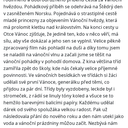
hvězdou. Pohádkový příběh se odehrává na Štědrý den
v zasněženém Norsku. Pojednává o strastiplné cestě
mladé princezny za objevením Vánoční hvězdy, která
má prolomit kletbu nad královstvím. Na konci cesty u
Otce Vánoc zjišťuje, že jedině ten, kdo v něco věří, má
sílu, aby vše dokázal a jeho sen se vyplnil. Velice pěkně
zpracovaný film nás pohladil na duši
a díky tomu jsem
se naladili na vánoční vlnu a začali jsme se těšit na
vánoční pohádky v pohodlí domova. Z kina většina tříd
zamířila zpět do školy, kde nás čekaly velice příjemné
povinnosti. Ve vánočních besídkách ve třídách si žáci
udělali své první Vánoce, generálku před těmi, co
přijdou za pár dní. Třídy byly vyzdobeny, leckde byl i
stromeček, z rádií se linuly tóny koled a všuce se to
hemžilo barevnými balicími papíry. Každému udělal
dárek od svého spolužáka velkou radost. Pak už
následovala přání do nového roku a den nám utekl jako
voda a vánoční prázdniny můžou začít. Nezbývá nám