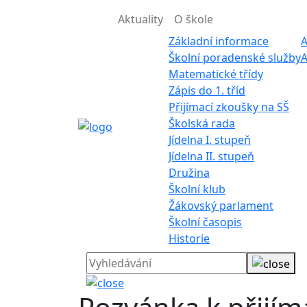
Aktuality
O škole
Základní informace
A
Školní poradenské služby
A
Matematické třídy
Zápis do 1. tříd
Přijímací zkoušky na SŠ
Školská rada
Jídelna I. stupeň
Jídelna II. stupeň
Družina
Školní klub
Žákovský parlament
Školní časopis
Historie