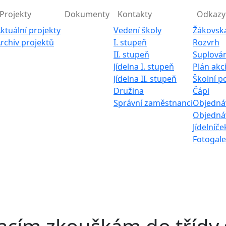
Projekty
Dokumenty
Kontakty
Odkazy
ktuální projekty
Vedení školy
Žákovsk
rchiv projektů
I. stupeň
Rozvrh
II. stupeň
Suplován
Jídelna I. stupeň
Plán akc
Jídelna II. stupeň
Školní p
Družina
Čápi
Správní zaměstnanci
Objednáv
Objednáv
Jídelníče
Fotogale