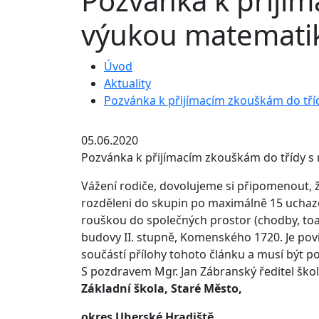
Pozvánka k přijím
výukou matematik
Úvod
Aktuality
Pozvánka k přijímacím zkouškám do tří
05.06.2020
Pozvánka k přijímacím zkouškám do třídy s
Vážení rodiče, dovolujeme si připomenout, 
rozděleni do skupin po maximálně 15 uchaz
rouškou do společných prostor (chodby, toa
budovy II. stupně, Komenského 1720. Je povi
součástí přílohy tohoto článku a musí být 
S pozdravem Mgr. Jan Zábranský ředitel ško
Základní škola, Staré Město,
okres Uherské Hradiště,