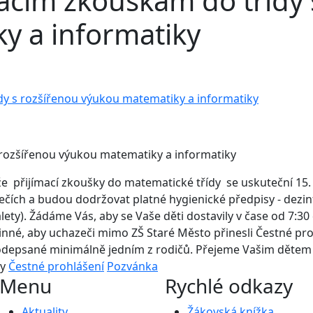
acím zkouškám do třídy 
y a informatiky
dy s rozšířenou výukou matematiky a informatiky
 rozšířenou výukou matematiky a informatiky
že přijímací zkoušky do matematické třídy se uskuteční 15.
ečích a budou dodržovat platné hygienické předpisy - dezi
lety).
Žádáme Vás, aby se Vaše děti dostavily v čase od 7:30 
nné, aby uchazeči mimo ZŠ Staré Město přinesli Čestné proh
podepsané minimálně jedním z rodičů. Přejeme Vašim dětem 
ly
Čestné prohlášení
Pozvánka
Menu
Rychlé odkazy
Aktuality
Žákovská knížka