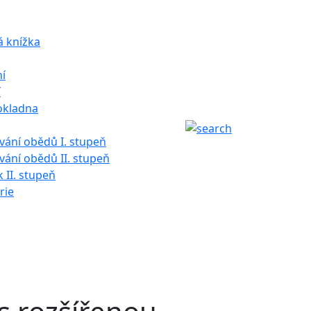
á knížka
í
í
okladna
ání obědů I. stupeň
ání obědů II. stupeň
k II. stupeň
rie