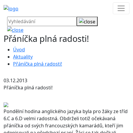
Přáníčka plná radosti!
Úvod
Aktuality
Přáníčka plná radosti!
03.12.2013
Přáníčka plná radosti!
Pondělní hodina anglického jazyka byla pro žáky ze tříd
6.C a 6.D velmi radostná. Obdrželi totiž očekávaná
přáníčka od svých francouzských kamarádů, kteří jim
odepisovali na předchozí psaní. Žáci se tak dočkali