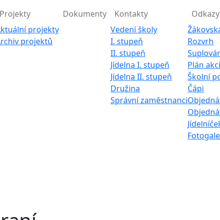
Projekty
Dokumenty
Kontakty
Odkazy
ktuální projekty
Vedení školy
Žákovsk
rchiv projektů
I. stupeň
Rozvrh
II. stupeň
Suplován
Jídelna I. stupeň
Plán akc
Jídelna II. stupeň
Školní p
Družina
Čápi
Správní zaměstnanci
Objednáv
Objednáv
Jídelníče
Fotogale