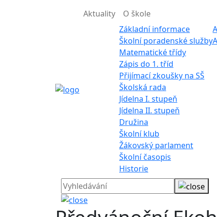
Aktuality
O škole
Základní informace
A
Školní poradenské služby
A
Matematické třídy
Zápis do 1. tříd
Přijímací zkoušky na SŠ
Školská rada
Jídelna I. stupeň
Jídelna II. stupeň
Družina
Školní klub
Žákovský parlament
Školní časopis
Historie