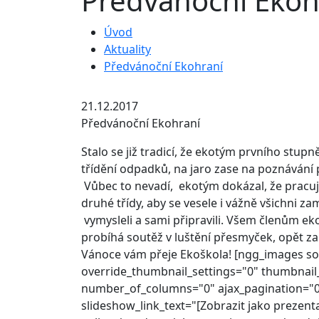
Předvánoční Ekoh
Úvod
Aktuality
Předvánoční Ekohraní
21.12.2017
Předvánoční Ekohraní
Stalo se již tradicí, že ekotým prvního stup
třídění odpadků, na jaro zase na poznávání 
Vůbec to nevadí, ekotým dokázal, že pracuje
druhé třídy, aby se vesele i vážně všichni 
vymysleli a sami připravili. Všem členům ek
probíhá soutěž v luštění přesmyček, opět zam
Vánoce vám přeje Ekoškola! [ngg_images so
override_thumbnail_settings="0" thumbnai
number_of_columns="0" ajax_pagination="0"
slideshow_link_text="[Zobrazit jako preze