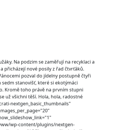
lužáky. Na podzim se zaměřují na recyklaci a
přicházejí nové posily z řad čtvrťáků.
Vánocemi pozval do jídelny postupně čtyři
m sedm stanovišť, které si ekotýmáci
ilo. Kromě toho právě na prvním stupni
 už všichni těší. Hola, hola, radostné
crati-nextgen_basic_thumbnails"
 images_per_page="20"
how_slideshow_link="1"
/www/wp-content/plugins/nextgen-