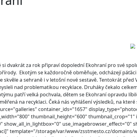
raní
ně si dvakrát za rok připraví dopolední Ekohraní pro své spo
přírody. Ekotým se každoročně obměňuje, odcházejí páťáci a 
 skvěle a sehraně i v letošní nové sestavě.
Tentokrát před 
zamysleli nad problematikou recyklace. Druháky čekalo celke
otýmu patří velká pochvala, dětem se Ekohraní opravdu líb
ěřená na recyklaci. Čeká nás vyhlášení výsledků, na které se
urce="galleries" container_ids="1657" display_type="photo
l_width="800" thumbnail_height="600" thumbnail_crop="1"
 show_all_in_lightbox="0" use_imagebrowser_effect="0" s
ntaci]" template="/storage/var/www/zsstmesto.cz/domains