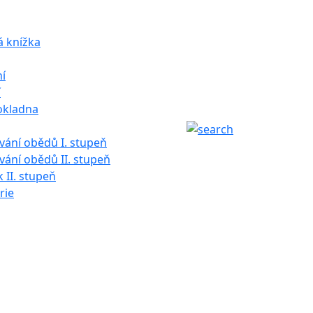
á knížka
í
í
okladna
ání obědů I. stupeň
ání obědů II. stupeň
k II. stupeň
rie