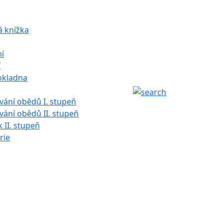
á knížka
í
í
okladna
ání obědů I. stupeň
ání obědů II. stupeň
k II. stupeň
rie