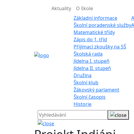
Aktuality
O škole
Základní informace
A
Školní poradenské služby
A
Matematické třídy
Zápis do 1. tříd
Přijímací zkoušky na SŠ
Školská rada
Jídelna I. stupeň
Jídelna II. stupeň
Družina
Školní klub
Žákovský parlament
Školní časopis
Historie