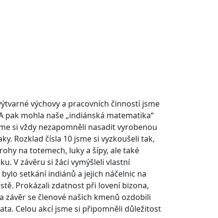
 výtvarné výchovy a pracovních činností jsme
n. A pak mohla naše „indiánská matematika“
sme si vždy nezapomněli nasadit vyrobenou
ky. Rozklad čísla 10 jsme si vyzkoušeli tak,
 rohy na totemech, luky a šípy, ale také
. V závěru si žáci vymýšleli vlastní
ylo setkání indiánů a jejich náčelnic na
ě. Prokázali zdatnost při lovení bizona,
 Na závěr se členové našich kmenů ozdobili
ata. Celou akcí jsme si připomněli důležitost