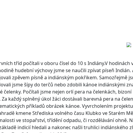
ních tříd počítali v oboru čísel do 10 s Indiány.V hodinách
V hodině hudební výchovy jsme se naučili zpívat píseň Indiá
jovali zpěvem písně a indiánským pokřikem. Samozřejmě j
lovali jsme šípy do terčů nebo zdobili kánoe indiánskými zna
é čelenky. Počítali jsme nejen orlí pera na čelenkách, bizoní
a každý splněný úkol žáci dostávali barevná pera na čelenku
tematických příkladů obrázek kánoe. Vyvrcholením projektu b
zahradě kmene Střediska volného času Klubko ve Starém Měst
znalosti ve stopařství, třídění odpadu, či rozdělávání ohně.
adě indicií hledali a nakonec našli truhlici indiánského zl