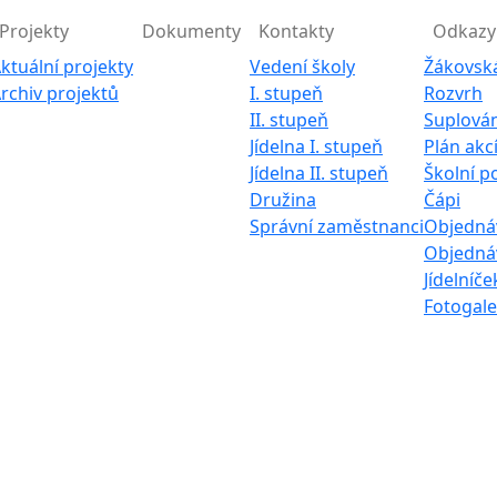
Projekty
Dokumenty
Kontakty
Odkazy
ktuální projekty
Vedení školy
Žákovsk
rchiv projektů
I. stupeň
Rozvrh
II. stupeň
Suplován
Jídelna I. stupeň
Plán akc
Jídelna II. stupeň
Školní p
Družina
Čápi
Správní zaměstnanci
Objednáv
Objednáv
Jídelníče
Fotogale