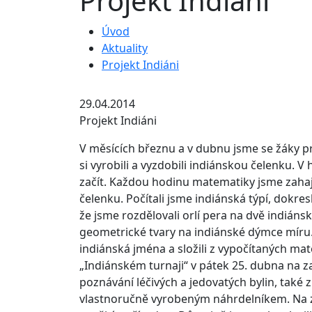
Projekt Indiáni
Úvod
Aktuality
Projekt Indiáni
29.04.2014
Projekt Indiáni
V měsících březnu a v dubnu jsme se žáky prv
si vyrobili a vyzdobili indiánskou čelenku. 
začít. Každou hodinu matematiky jsme zaha
čelenku.
Počítali jsme indiánská týpí, dokres
že jsme rozdělovali orlí pera na dvě indiánsk
geometrické tvary na indiánské dýmce míru. Z
indiánská jména a složili z vypočítaných ma
„Indiánském turnaji“ v pátek 25. dubna na 
poznávání léčivých a jedovatých bylin, také 
vlastnoručně vyrobeným náhrdelníkem. Na zákl