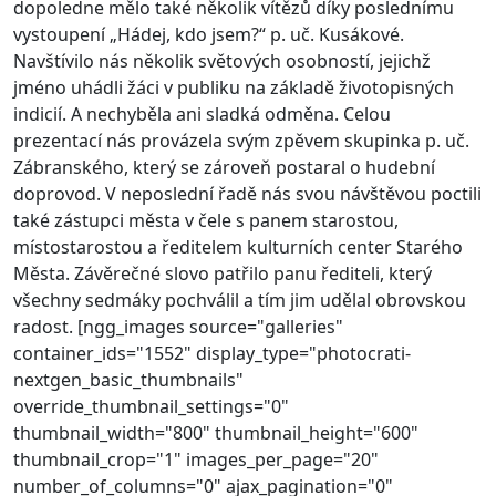
dopoledne mělo také několik vítězů díky poslednímu
vystoupení „Hádej, kdo jsem?“ p. uč. Kusákové.
Navštívilo nás několik světových osobností, jejichž
jméno uhádli žáci v publiku na základě životopisných
indicií. A nechyběla ani sladká odměna. Celou
prezentací nás provázela svým zpěvem skupinka p. uč.
Zábranského, který se zároveň postaral o hudební
doprovod. V neposlední řadě nás svou návštěvou poctili
také zástupci města v čele s panem starostou,
místostarostou a ředitelem kulturních center Starého
Města. Závěrečné slovo patřilo panu řediteli, který
všechny sedmáky pochválil a tím jim udělal obrovskou
radost. [ngg_images source="galleries"
container_ids="1552" display_type="photocrati-
nextgen_basic_thumbnails"
override_thumbnail_settings="0"
thumbnail_width="800" thumbnail_height="600"
thumbnail_crop="1" images_per_page="20"
number_of_columns="0" ajax_pagination="0"