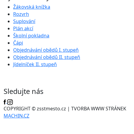
Žákovská knížka
Rozvrh
Suplování
Plán akcí
Školní pokladna
Čápi
Objednávání obědů I. stupeň
Objednávání obědů II. stupeň
Jídelníček II. stupeň
Sledujte nás
COPYRIGHT © zsstmesto.cz | TVORBA WWW STRÁNEK
MACHIN.CZ