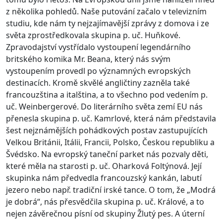
z několika pohledů. Naše putování začalo v televizním
studiu, kde nám ty nejzajímavější zprávy z domova i ze
světa zprostředkovala skupina p. uč. Huňkové.
Zpravodajství vystřídalo vystoupení legendárního
britského komika Mr. Beana, který nás svým
vystoupením provedl po významných evropských
destinacích. Kromě skvělé angličtiny zazněla také
francouzština a italština, a to všechno pod vedením p.
uč. Weinbergerové. Do literárního světa zemí EU nás
přenesla skupina p. uč. Kamrlové, která nám představila
šest nejznámějších pohádkových postav zastupujících
Velkou Británii, Itálii, Francii, Polsko, Českou republiku a
Švédsko. Na evropský taneční parket nás pozvaly děti,
které měla na starosti p. uč. Oharková Foltýnová. Její
skupinka nám předvedla francouzský kankán, labutí
jezero nebo např. tradiční irské tance. O tom, že „Modrá
je dobrá“, nás přesvědčila skupina p. uč. Králové, a to
nejen závěrečnou písní od skupiny Žlutý pes. A úterní