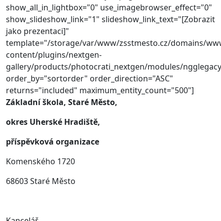
show_all_in_lightbox="0" use_imagebrowser_effect="0"
show_slideshow_link="1" slideshow_link_text="[Zobrazit
jako prezentaci]"
template="/storage/var/www/zsstmesto.cz/domains/ww
content/plugins/nextgen-
gallery/products/photocrati_nextgen/modules/ngglegacy
order_by="sortorder" order_direction="ASC"
returns="included" maximum_entity_count="500"]
Základní škola, Staré Město,
okres Uherské Hradiště,
příspěvková organizace
Komenského 1720
68603 Staré Město
Kancelář