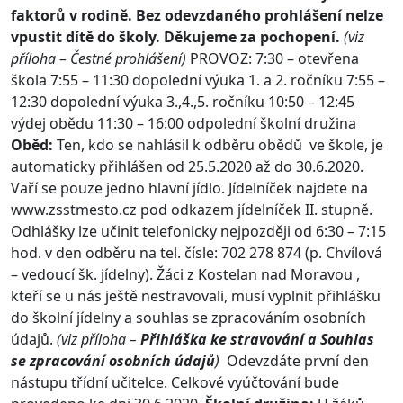
faktorů v rodině. Bez odevzdaného prohlášení nelze
vpustit dítě do školy. Děkujeme za pochopení.
(viz
příloha – Čestné prohlášení)
PROVOZ: 7:30 – otevřena
škola 7:55 – 11:30 dopolední výuka 1. a 2. ročníku 7:55 –
12:30 dopolední výuka 3.,4.,5. ročníku 10:50 – 12:45
výdej obědu 11:30 – 16:00 odpolední školní družina
Oběd:
Ten, kdo se nahlásil k odběru obědů ve škole, je
automaticky přihlášen od 25.5.2020 až do 30.6.2020.
Vaří se pouze jedno hlavní jídlo. Jídelníček najdete na
www.zsstmesto.cz pod odkazem jídelníček II. stupně.
Odhlášky lze učinit telefonicky nejpozději od 6:30 – 7:15
hod. v den odběru na tel. čísle: 702 278 874 (p. Chvílová
– vedoucí šk. jídelny). Žáci z Kostelan nad Moravou ,
kteří se u nás ještě nestravovali, musí vyplnit přihlášku
do školní jídelny a souhlas se zpracováním osobních
údajů.
(viz příloha –
Přihláška ke stravování a Souhlas
se zpracování osobních údajů
)
Odevzdáte první den
nástupu třídní učitelce. Celkové vyúčtování bude