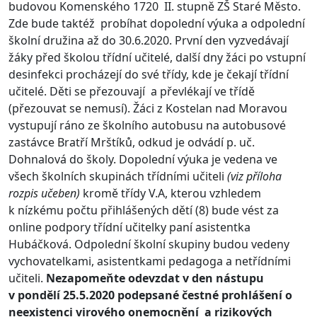
budovou Komenského 1720 II. stupně ZŠ Staré Město.
Zde bude taktéž probíhat dopolední výuka a odpolední
školní družina až do 30.6.2020. První den vyzvedávají
žáky před školou třídní učitelé, další dny žáci po vstupní
desinfekci procházejí do své třídy, kde je čekají třídní
učitelé. Děti se přezouvají a převlékají ve třídě
(přezouvat se nemusí).
Žáci z Kostelan nad Moravou
vystupují ráno ze školního autobusu na autobusové
zastávce Bratří Mrštíků, odkud je odvádí p. uč.
Dohnalová do školy. Dopolední výuka je vedena ve
všech školních skupinách třídními učiteli
(viz příloha
rozpis učeben)
kromě třídy V.A, kterou vzhledem
k nízkému počtu přihlášených dětí (8) bude vést za
online podpory třídní učitelky paní asistentka
Hubáčková. Odpolední školní skupiny budou vedeny
vychovatelkami, asistentkami pedagoga a netřídními
učiteli.
Nezapomeňte odevzdat v den nástupu
v pondělí 25.5.2020 podepsané čestné prohlášení o
neexistenci virového onemocnění a rizikových