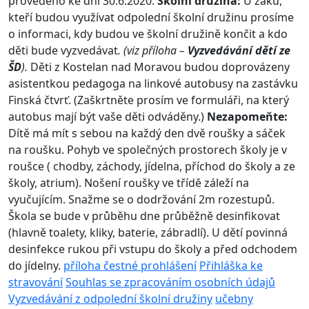
provedeno ke dni 30.6.2020.
Školní družina:
U žáků,
kteří budou využívat odpolední školní družinu prosíme
o informaci, kdy budou ve školní družině končit a kdo
děti bude vyzvedávat
. (viz příloha –
Vyzvedávání dětí ze
ŠD
).
Děti z Kostelan nad Moravou budou doprovázeny
asistentkou pedagoga na linkové autobusy na zastávku
Finská čtvrť. (Zaškrtněte prosím ve formuláři, na který
autobus mají být vaše děti odváděny.)
Nezapomeňte:
Dítě má mít s sebou na každý den dvě roušky a sáček
na roušku. Pohyb ve společných prostorech školy je v
roušce ( chodby, záchody, jídelna, příchod do školy a ze
školy, atrium). Nošení roušky ve třídě záleží na
vyučujícím. Snažme se o dodržování 2m rozestupů.
Škola se bude v průběhu dne průběžně desinfikovat
(hlavně toalety, kliky, baterie, zábradlí). U dětí povinná
desinfekce rukou při vstupu do školy a před odchodem
do jídelny.
příloha čestné prohlášení
Přihláška ke
stravování
Souhlas se zpracováním osobních údajů
Vyzvedávání z odpolední školní družiny
učebny