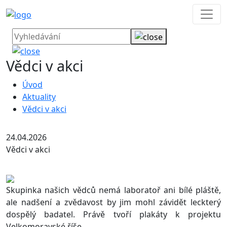
Vědci v akci
Úvod
Aktuality
Vědci v akci
24.04.2026
Vědci v akci
Skupinka našich vědců nemá laboratoř ani bílé pláště,
ale nadšení a zvědavost by jim mohl závidět leckterý
dospělý badatel. Právě tvoří plakáty k projektu
Velkomoravské říše.