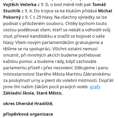
Vojtěch Večerka
z 9. D, o bod méně měl pak
Tomáš
Stuchlík
z 9. A. Do trojice se ke klukům přidává
Michal
Pokorný
z 9. C s 29 hlasy. Na všechny výsledky se lze
podívat v přiloženém souboru. Chtěly bychom touto
cestou poděkovat všem, kteří se nebáli a odhodili svůj
stud, přinesli kandidátku a snažili se bojovat o vaše
hlasy. Všem novým parlamenťákům gratulujeme a
těšíme se na spolupráci. Všichni ostatní nemusí
smutnit, při mnohých akcích budeme potřebovat
každou pomoc a budeme rády, když zachováte
parlamentu přízeň i přes nezvolení. Děkujeme i panu
místostarostovi Starého Města Martinu Zábranskému
za poskytnutí urny a plent do volební místnosti. Dopřáli
jsme tím našim žákům pocit pravých voleb.
grafy
Základní škola, Staré Město,
okres Uherské Hradiště,
příspěvková organizace