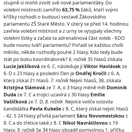
stupně si mohli zvolit své nové parlamenťáky. Do
volební místnosti zamířilo
63,75 %
žáků, kteří svými
křížky rozhodli o budoucí sestavě Žákovského
parlamentu ZŠ Staré Město. V úterý se před 14. hodinou
zavřela volební místnost a z urny se vysypaly všechny
volební lístky a začala ta adrenalinová část voleb - KDO
bude novou tváří parlamentu? Pořadí se každou chvíli
měnilo, někde rozhodly pouhé 2 hlasy. Kdo tedy bude
stát po boku koordinátorek?
6. ročník
35 hlasů získala
Lucie Jakšíková
ze 6. C, následuje ji
Viktor Havlásek
ze
6. D s 23 hlasy a poslední člen je
Ondřej Kročil
z 6. A,
který získal 21 hlasů.
7. ročník
Nejvíc hlasů, 38, získala
Kristýna Slámová
ze 7. A, o 3 hlasy méně měl
Dominik
Duda
ze 7. C a trojici uzavírá s 30 hlasy
Emílie
Vašíčková
ze 7. D.
8. ročník
Nejvíce voliče oslovila
kandidátka
Pavla Kubeše
z 8. C, který získal nejvíc hlasů
- 42. S 24 hlasy přivítá parlament
Sáru Novomestskou
z
8. C a do třetice také z 8. C
Nikol Navrátilovou
s 19
hlasy.
9. ročník
Se 34 hlasy obsadil pomyslnou 1. příčku