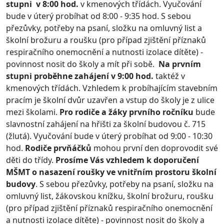
stupni v 8:00 hod.
v kmenových třídách. Vyučování
bude v úterý probíhat od 8:00 - 9:35 hod. S sebou
přezůvky, potřeby na psaní, složku na omluvný list a
školní brožuru a roušku (pro případ zjištění příznaků
respiračního onemocnění a nutnosti izolace dítěte) -
povinnost nosit do školy a mít při sobě.
Na prvním
stupni proběhne zahájení v 9:00 hod.
taktéž v
kmenových třídách. Vzhledem k probíhajícím stavebním
pracím je školní dvůr uzavřen a vstup do školy je z ulice
mezi školami.
Pro rodiče a žáky prvního ročníku
bude
slavnostní zahájení na hřišti za školní budovou č. 715
(žlutá). Vyučování bude v úterý probíhat od 9:00 - 10:30
hod.
Rodiče prvňáčků
mohou první den doprovodit své
děti do třídy.
Prosíme Vás vzhledem k doporučení
MŠMT o nasazení roušky ve vnitřním prostoru školní
budovy
. S sebou přezůvky, potřeby na psaní, složku na
omluvný list, žákovskou knížku, školní brožuru, roušku
(pro případ zjištění příznaků respiračního onemocnění
a nutnosti izolace dítěte) - povinnost nosit do školy a