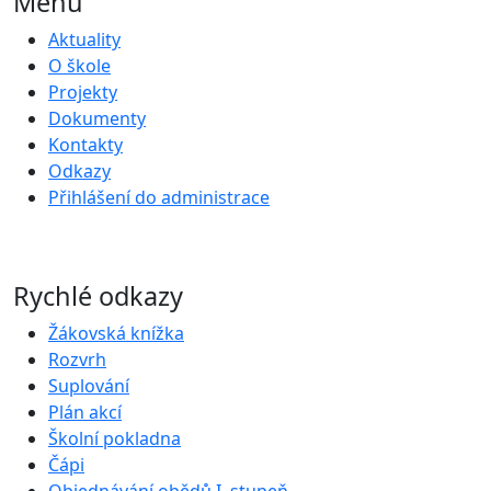
Menu
Aktuality
O škole
Projekty
Dokumenty
Kontakty
Odkazy
Přihlášení do administrace
Rychlé odkazy
Žákovská knížka
Rozvrh
Suplování
Plán akcí
Školní pokladna
Čápi
Objednávání obědů I. stupeň