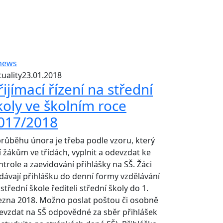
uality
23.01.2018
řijímací řízení na střední
koly ve školním roce
017/2018
průběhu února je třeba podle vzoru, který
sí žákům ve třídách, vyplnit a odevzdat ke
ntrole a zaevidování přihlášky na SŠ. Žáci
dávají přihlášku do denní formy vzdělávání
střední škole řediteli střední školy do 1.
ezna 2018. Možno poslat poštou či osobně
evzdat na SŠ odpovědné za sběr přihlášek