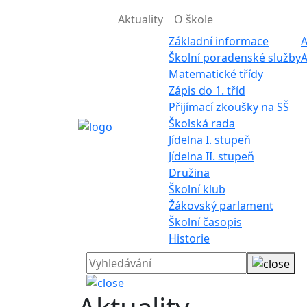
Aktuality
O škole
Základní informace
A
Školní poradenské služby
A
Matematické třídy
Zápis do 1. tříd
Přijímací zkoušky na SŠ
Školská rada
Jídelna I. stupeň
Jídelna II. stupeň
Družina
Školní klub
Žákovský parlament
Školní časopis
Historie