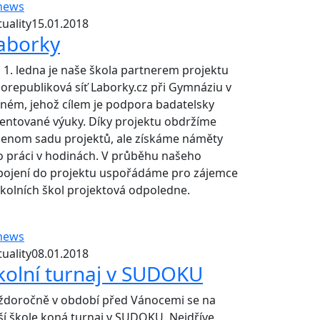
uality
15.01.2018
aborky
 1. ledna je naše škola partnerem projektu
lorepubliková síť Laborky.cz při Gymnáziu v
aném, jehož cílem je podpora badatelsky
ientované výuky. Díky projektu obdržíme
jenom sadu projektů, ale získáme náměty
o práci v hodinách. V průběhu našeho
pojení do projektu uspořádáme pro zájemce
okolních škol projektová odpoledne.
uality
08.01.2018
kolní turnaj v SUDOKU
ždoročně v období před Vánocemi se na
ší škole koná turnaj v SUDOKU. Nejdříve