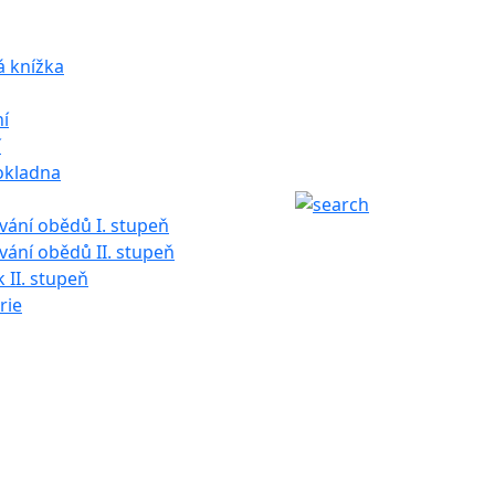
á knížka
í
í
okladna
ání obědů I. stupeň
ání obědů II. stupeň
k II. stupeň
rie