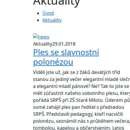
Aktuality
Úvod
Aktuality
Aktuality
29.01.2018
Ples se slavnostní
polonézou
Viděli jste už, jak se z žáků devátých tříd
stanou za jediný večer elegantní mladé sleč
a elegantní mladí pánové? Ne? Tak to jste se
měli zúčastnit našeho sobotního plesu, kter
pořádá SRPŠ při ZŠ Staré Město. Úderem pů
osmé zahájil ples pan ředitel s předsedou
SRPŠ. Představili pedagogy, kteří nacvičili
polonézu, seznámili nás s průběhem večera
tombolou, kapelou a občerstvením. Letos