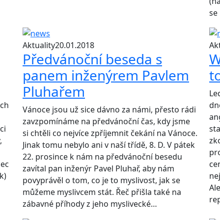
(n
se
Aktuality
20.01.2018
Akt
Předvánoční beseda s
W
panem inženýrem Pavlem
t
Pluhařem
Le
ých
dn
Vánoce jsou už sice dávno za námi, přesto rádi
an
zavzpomínáme na předvánoční čas, kdy jsme
ci
st
si chtěli co nejvíce zpříjemnit čekání na Vánoce.
,
zk
Jinak tomu nebylo ani v naší třídě, 8. D. V pátek
pr
22. prosince k nám na předvánoční besedu
nec
ce
zavítal pan inženýr Pavel Pluhař, aby nám
ík)
ne
povyprávěl o tom, co je to myslivost, jak se
Al
můžeme myslivcem stát. Řeč přišla také na
re
zábavné příhody z jeho myslivecké…