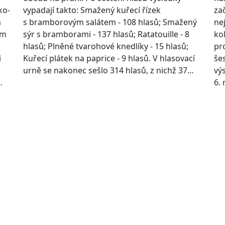
ko-
vypadají takto: Smažený kuřecí řízek
za
a
s bramborovým salátem - 108 hlasů; Smažený
ne
ém
sýr s bramborami - 137 hlasů; Ratatouille - 8
kol
hlasů; Plněné tvarohové knedlíky - 15 hlasů;
pr
i
Kuřecí plátek na paprice - 9 hlasů. V hlasovací
še
urně se nakonec sešlo 314 hlasů, z nichž 37…
vý
…
6.