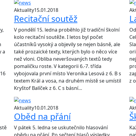
Aktuality
15.01.2018
Akt
Recitační soutěž
L
y,
V pondělí 15. ledna proběhlo již tradiční školní
Od
kolo recitační soutěže. I letos byl počet
Ce
m
účastníků vysoký a objevily se nejen básně, ale
Sl
y a
také prozaické texty, kterých bylo o něco více
or
než vloni. Obliba neveršovaných textů tedy
ne
pomaličku roste. V kategorii 6.-7. třída
pr
 16
vybojovala první místo Veronika Lesová z 6. B s
za
textem Král a vosa, na druhém místě se umístil
z 
Kryštof Balíček z 6. C s básní…
Aktuality
10.01.2018
Akt
Oběd na přání
Š
stě
V pátek 5. ledna se uskutečnilo hlasování
Ka
obědu na přání. Po sečtení hlasů výsledky
na