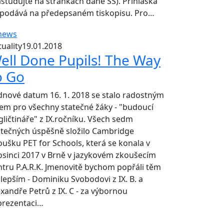
astudujte na stránkách dané SŠ). Přihláška
 podává na předepsaném tiskopisu. Pro…
uality
19.01.2018
ell Done Pupils! The Way
o Go
dnové datum 16. 1. 2018 se stalo radostným
em pro všechny statečné žáky - "budoucí
gličtináře" z IX.ročníku. Všech sedm
atečných úspěšně složilo Cambridge
oušku PET for Schools, která se konala v
osinci 2017 v Brně v jazykovém zkoušecím
ntru P.A.R.K. Jmenovitě bychom popřáli těm
jlepším - Dominiku Svobodovi z IX. B. a
exandře Petrů z IX. C - za výbornou
prezentaci…