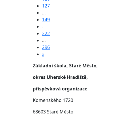
127
…
149
…
222
…
296
»
Základní škola, Staré Město,
okres Uherské Hradiště,
příspěvková organizace
Komenského 1720
68603 Staré Město