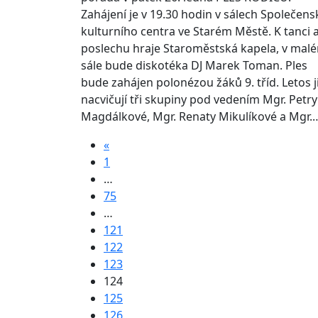
Zahájení je v 19.30 hodin v sálech Společens
kulturního centra ve Starém Městě. K tanci 
poslechu hraje Staroměstská kapela, v mal
sále bude diskotéka DJ Marek Toman. Ples
bude zahájen polonézou žáků 9. tříd. Letos j
nacvičují tři skupiny pod vedením Mgr. Petry
Magdálkové, Mgr. Renaty Mikulíkové a Mgr.
«
1
…
75
…
121
122
123
124
125
126