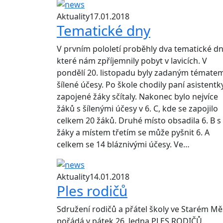
Aktuality
17.01.2018
Tematické dny
V prvním pololetí proběhly dva tematické dn
které nám zpříjemnily pobyt v lavicích. V
pondělí 20. listopadu byly zadaným témate
šílené účesy. Po škole chodily paní asistentk
zapojené žáky sčítaly. Nakonec bylo nejvíce
žáků s šílenými účesy v 6. C, kde se zapojilo
celkem 20 žáků. Druhé místo obsadila 6. B s
žáky a místem třetím se může pyšnit 6. A
celkem se 14 bláznivými účesy. Ve…
Aktuality
14.01.2018
Ples rodičů
Sdružení rodičů a přátel školy ve Starém Mě
pořádá v pátek 26. ledna PLES RODIČŮ.