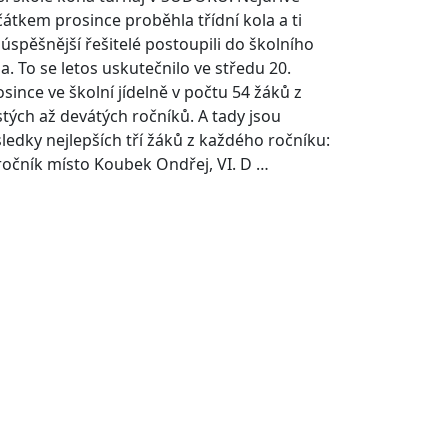
čátkem prosince proběhla třídní kola a ti
júspěšnější řešitelé postoupili do školního
a. To se letos uskutečnilo ve středu 20.
osince ve školní jídelně v počtu 54 žáků z
stých až devátých ročníků. A tady jsou
sledky nejlepších tří žáků z každého ročníku:
 ročník místo Koubek Ondřej, VI. D …