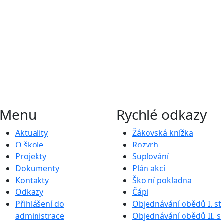
Menu
Rychlé odkazy
Aktuality
Žákovská knížka
O škole
Rozvrh
Projekty
Suplování
Dokumenty
Plán akcí
Kontakty
Školní pokladna
Odkazy
Čápi
Přihlášení do
Objednávání obědů I. s
administrace
Objednávání obědů II. 