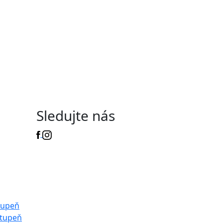
Sledujte nás
tupeň
stupeň