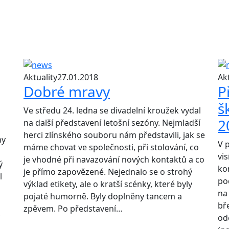
Aktuality
27.01.2018
Akt
Dobré mravy
P
š
Ve středu 24. ledna se divadelní kroužek vydal
2
na další představení letošní sezóny. Nejmladší
herci zlínského souboru nám představili, jak se
ny
V 
máme chovat ve společnosti, při stolování, co
vi
je vhodné při navazování nových kontaktů a co
ý
ko
je přímo zapovězené. Nejednalo se o strohý
l
po
výklad etikety, ale o kratší scénky, které byly
na 
pojaté humorně. Byly doplněny tancem a
bř
zpěvem. Po představení…
,
od