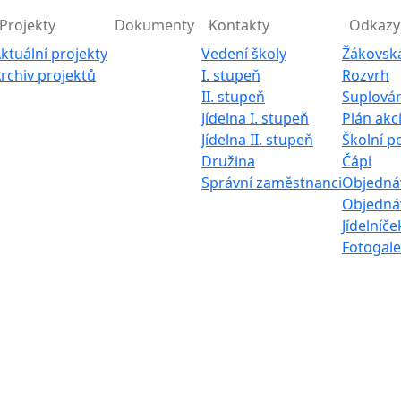
Projekty
Dokumenty
Kontakty
Odkazy
ktuální projekty
Vedení školy
Žákovsk
rchiv projektů
I. stupeň
Rozvrh
II. stupeň
Suplován
Jídelna I. stupeň
Plán akc
Jídelna II. stupeň
Školní p
Družina
Čápi
Správní zaměstnanci
Objednáv
Objednáv
Jídelníče
Fotogale