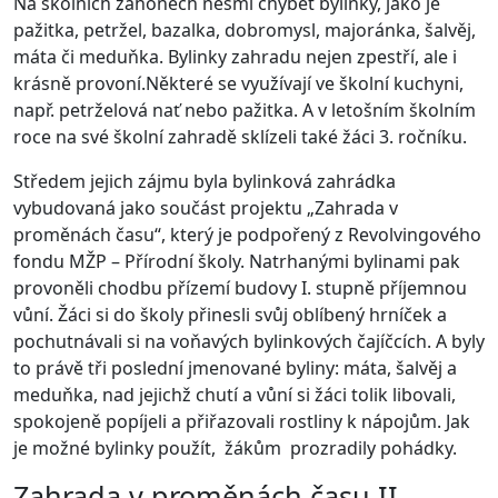
Na školních záhonech nesmí chybět bylinky, jako je
pažitka, petržel, bazalka, dobromysl, majoránka, šalvěj,
máta či meduňka. Bylinky zahradu nejen zpestří, ale i
krásně provoní.Některé se využívají ve školní kuchyni,
např. petrželová nať nebo pažitka. A v letošním školním
roce na své školní zahradě sklízeli také žáci 3. ročníku.
Středem jejich zájmu byla bylinková zahrádka
vybudovaná jako součást projektu „Zahrada v
proměnách času“, který je podpořený z Revolvingového
fondu MŽP – Přírodní školy. Natrhanými bylinami pak
provoněli chodbu přízemí budovy I. stupně příjemnou
vůní. Žáci si do školy přinesli svůj oblíbený hrníček a
pochutnávali si na voňavých bylinkových čajíčcích. A byly
to právě tři poslední jmenované byliny: máta, šalvěj a
meduňka, nad jejichž chutí a vůní si žáci tolik libovali,
spokojeně popíjeli a přiřazovali rostliny k nápojům. Jak
je možné bylinky použít, žákům prozradily pohádky.
Zahrada v proměnách času II.