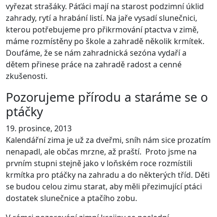
vyřezat strašáky. Páťáci mají na starost podzimní úklid
zahrady, rytí a hrabání listí. Na jaře vysadí slunečnici,
kterou potřebujeme pro přikrmování ptactva v zimě,
máme rozmístěny po škole a zahradě několik krmítek.
Doufáme, že se nám zahradnická sezóna vydaří a
dětem přinese práce na zahradě radost a cenné
zkušenosti.
Pozorujeme přírodu a staráme se o
ptáčky
19. prosince, 2013
Kalendářní zima je už za dveřmi, sníh nám sice prozatím
nenapadl, ale občas mrzne, až praští. Proto jsme na
prvním stupni stejně jako v loňském roce rozmístili
krmítka pro ptáčky na zahradu a do některých tříd. Děti
se budou celou zimu starat, aby měli přezimující ptáci
dostatek slunečnice a ptačího zobu.