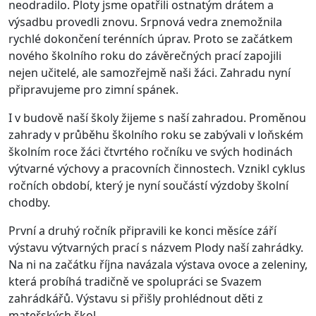
neodradilo. Ploty jsme opatřili ostnatým drátem a
výsadbu provedli znovu. Srpnová vedra znemožnila
rychlé dokončení terénních úprav. Proto se začátkem
nového školního roku do závěrečných prací zapojili
nejen učitelé, ale samozřejmě naši žáci. Zahradu nyní
připravujeme pro zimní spánek.
I v budově naší školy žijeme s naší zahradou. Proměnou
zahrady v průběhu školního roku se zabývali v loňském
školním roce žáci čtvrtého ročníku ve svých hodinách
výtvarné výchovy a pracovních činnostech. Vznikl cyklus
ročních období, který je nyní součástí výzdoby školní
chodby.
První a druhý ročník připravili ke konci měsíce září
výstavu výtvarných prací s názvem Plody naší zahrádky.
Na ni na začátku října navázala výstava ovoce a zeleniny,
která probíhá tradičně ve spolupráci se Svazem
zahrádkářů. Výstavu si přišly prohlédnout děti z
mateřských škol.