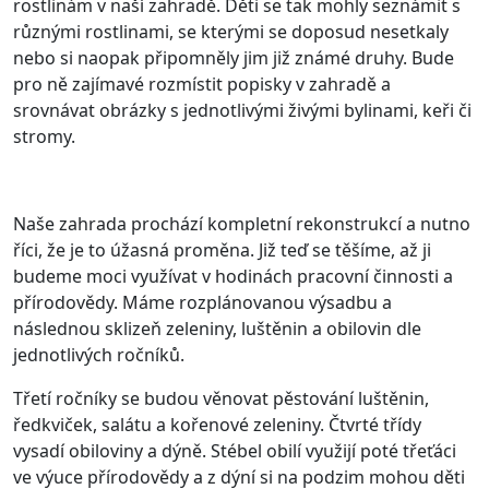
rostlinám v naší zahradě. Děti se tak mohly seznámit s
různými rostlinami, se kterými se doposud nesetkaly
nebo si naopak připomněly jim již známé druhy. Bude
pro ně zajímavé rozmístit popisky v zahradě a
srovnávat obrázky s jednotlivými živými bylinami, keři či
stromy.
Naše zahrada prochází kompletní rekonstrukcí a nutno
říci, že je to úžasná proměna. Již teď se těšíme, až ji
budeme moci využívat v hodinách pracovní činnosti a
přírodovědy. Máme rozplánovanou výsadbu a
následnou sklizeň zeleniny, luštěnin a obilovin dle
jednotlivých ročníků.
Třetí ročníky se budou věnovat pěstování luštěnin,
ředkviček, salátu a kořenové zeleniny. Čtvrté třídy
vysadí obiloviny a dýně. Stébel obilí využijí poté třeťáci
ve výuce přírodovědy a z dýní si na podzim mohou děti