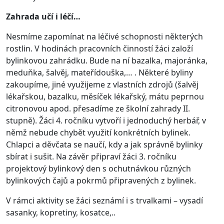
Zahrada učí i léčí…
Nesmíme zapomínat na léčivé schopnosti některých
rostlin. V hodinách pracovních činností žáci založí
bylinkovou zahrádku. Bude na ní bazalka, majoránka,
meduňka, šalvěj, mateřídouška,… . Některé byliny
zakoupíme, jiné využijeme z vlastních zdrojů (šalvěj
lékařskou, bazalku, měsíček lékařský, mátu peprnou
citronovou apod. přesadíme ze školní zahrady II.
stupně). Žáci 4. ročníku vytvoří i jednoduchý herbář, v
němž nebude chybět využití konkrétních bylinek.
Chlapci a děvčata se naučí, kdy a jak správně bylinky
sbírat i sušit. Na závěr připraví žáci 3. ročníku
projektový bylinkový den s ochutnávkou různých
bylinkových čajů a pokrmů připravených z bylinek.
V rámci aktivity se žáci seznámí i s trvalkami – vysadí
sasanky, kopretiny, kosatce,..