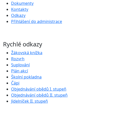
Dokumenty
Kontakty
Odkazy
Přihlášení do administrace
Rychlé odkazy
Žákovská knížka
Rozvrh
Suplování
Plán akcí
Školní pokladna
Čápi
Objednávání obědů I. stupeň
Objednávání obědů II. stupeň
Jídelníček II. stupeň