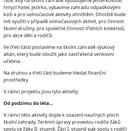
fáze, kdy na školní zahradě vybudujeme ještěrkoviště,
hmyzí hotel, jezírko, vybavíme zahradu odpadkovými
koši a pro volnočasové aktivity ohništěm. Ohniště bude
mít využití v případě volnočasových aktivit, pro činnost
školní družiny, pro společné činnosti třídních kolektivů,
pro akce dětí a rodičů.
Ve třetí části postavíme na školní zahradě výukový
altán, který bude sloužit jako zastřešená venkovní
učebna.
Na druhou a třetí část budeme hledat finanční
prostředky.
V rámci projektu jsou tyto aktivity:
Od podzimu do léta…
V rámci této aktivity dojde k osazení naučných ploch
školní zahrady. Terénní úpravy provedou rodiče žáků
spolu se žáky II. stupně. Žáci I. stupně pak spolu s rodiči