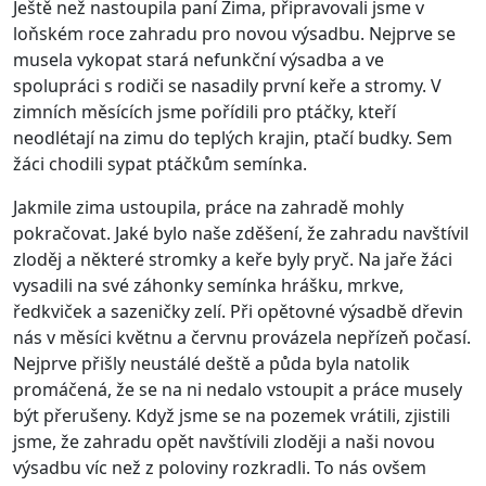
Ještě než nastoupila paní Zima, připravovali jsme v
loňském roce zahradu pro novou výsadbu. Nejprve se
musela vykopat stará nefunkční výsadba a ve
spolupráci s rodiči se nasadily první keře a stromy. V
zimních měsících jsme pořídili pro ptáčky, kteří
neodlétají na zimu do teplých krajin, ptačí budky. Sem
žáci chodili sypat ptáčkům semínka.
Jakmile zima ustoupila, práce na zahradě mohly
pokračovat. Jaké bylo naše zděšení, že zahradu navštívil
zloděj a některé stromky a keře byly pryč. Na jaře žáci
vysadili na své záhonky semínka hrášku, mrkve,
ředkviček a sazeničky zelí. Při opětovné výsadbě dřevin
nás v měsíci květnu a červnu provázela nepřízeň počasí.
Nejprve přišly neustálé deště a půda byla natolik
promáčená, že se na ni nedalo vstoupit a práce musely
být přerušeny. Když jsme se na pozemek vrátili, zjistili
jsme, že zahradu opět navštívili zloději a naši novou
výsadbu víc než z poloviny rozkradli. To nás ovšem