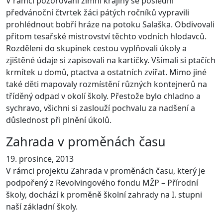
V rámci pozorování zimní krajiny se poslední
předvánoční čtvrtek žáci pátých ročníků vypravili
prohlédnout bobří hráze na potoku Salaška. Obdivovali
přitom tesařské mistrovství těchto vodních hlodavců.
Rozděleni do skupinek cestou vyplňovali úkoly a
zjištěné údaje si zapisovali na kartičky. Všímali si ptačích
krmítek u domů, ptactva a ostatních zvířat. Mimo jiné
také děti mapovaly rozmístění různých kontejnerů na
tříděný odpad v okolí školy. Přestože bylo chladno a
sychravo, všichni si zaslouží pochvalu za nadšení a
důslednost při plnění úkolů.
Zahrada v proměnách času
19. prosince, 2013
V rámci projektu Zahrada v proměnách času, který je
podpořený z Revolvingového fondu MŽP – Přírodní
školy, dochází k proměně školní zahrady na I. stupni
naší základní školy.