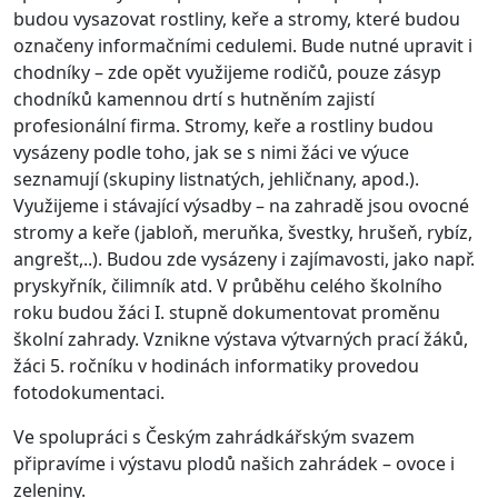
budou vysazovat rostliny, keře a stromy, které budou
označeny informačními cedulemi. Bude nutné upravit i
chodníky – zde opět využijeme rodičů, pouze zásyp
chodníků kamennou drtí s hutněním zajistí
profesionální firma. Stromy, keře a rostliny budou
vysázeny podle toho, jak se s nimi žáci ve výuce
seznamují (skupiny listnatých, jehličnany, apod.).
Využijeme i stávající výsadby – na zahradě jsou ovocné
stromy a keře (jabloň, meruňka, švestky, hrušeň, rybíz,
angrešt,..). Budou zde vysázeny i zajímavosti, jako např.
pryskyřník, čilimník atd. V průběhu celého školního
roku budou žáci I. stupně dokumentovat proměnu
školní zahrady. Vznikne výstava výtvarných prací žáků,
žáci 5. ročníku v hodinách informatiky provedou
fotodokumentaci.
Ve spolupráci s Českým zahrádkářským svazem
připravíme i výstavu plodů našich zahrádek – ovoce i
zeleniny.